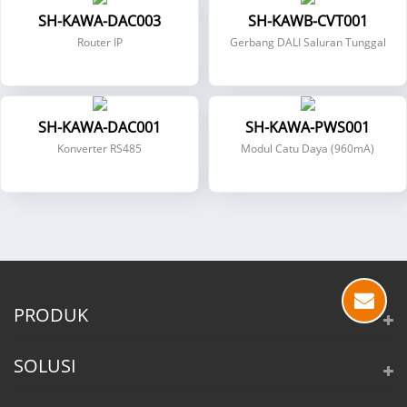
SH-KAWA-DAC003
SH-KAWB-CVT001
Router IP
Gerbang DALI Saluran Tunggal
SH-KAWA-DAC001
SH-KAWA-PWS001
Konverter RS485
Modul Catu Daya (960mA)
PRODUK
SOLUSI