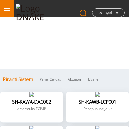
Wilayah
Piranti Sistem
Piranti Sistem
Panel Cerdas
Aktuator
Liyane
SH-KAWA-DAC002
SH-KAWB-LCP001
Antarmuka TCP/IP
Penghubung Jalur