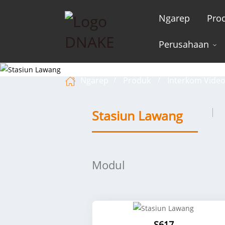
Ngarep
Pro
Perusahaan
Ngarep
Produk
Interkom Video
Stasiun Lawang
Modul
S617