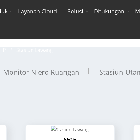
duk
Layanan Cloud
Solusi
Dhukungan
M
Stasiun Lawang
 IP
Stasiun Lawang
Monitor Njero Ruangan
Stasiun Uta
S615