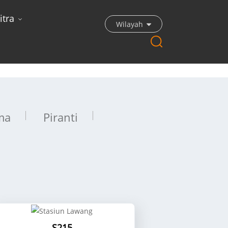
itra
Wilayah
ma
Piranti
S215