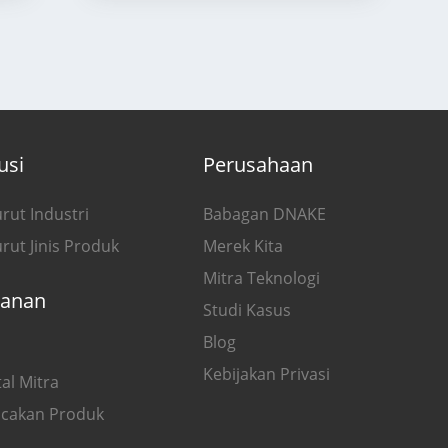
usi
Perusahaan
rut Industri
Babagan DNAKE
rut Jinis Produk
Merek Kita
Mitra Teknologi
yanan
Studi Kasus
Blog
Kebijakan Privasi
al Mitra
acakan Produk