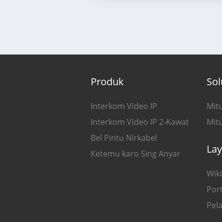
Produk
Sol
Interkom Video IP
Mitu
Interkom Video IP 2-Kawat
Mitu
Bel Pintu Nirkabel
La
Ketemu karo Sing Anyar
Wiki
Port
Pel