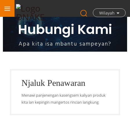
Wilayah
Hubungi Kami
Apa kita isa mbantu sampeyan?
Njaluk Penawaran
Menawi panjenengan kasengsem kaliyan produk
kita lan kepingin mangertos rincian langkung
kathah, mangga tinggalaken pesen ing mriki, kita
badhé mangsuli panjenengan sanalika saged.