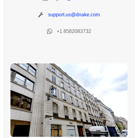
support.us@dnake.com
+1 8582083732