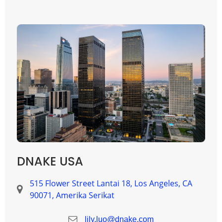
DNAKE USA
515 Flower Street Lantai 18, Los Angeles, CA
90071, Amerika Serikat
lily.luo@dnake.com