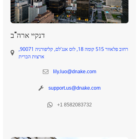
דנקיי ארה"ב
רחוב פלאוור 515 קומה 18, לוס אנג'לס, קליפורניה 90071,
ארצות הברית
lily.luo@dnake.com
support.us@dnake.com
+1 8582083732