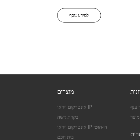
למידע נוסף
נות
מוצרים
 ענף
אינטרקום וידאו IP
 מוצר
בקרת גישה
אינטרקום וידאו IP דו-חוטי
ֵרוּת
בית חכם