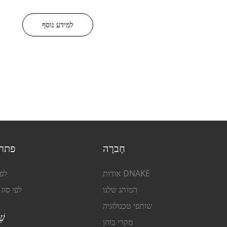
למידע נוסף
חֶברָה
פתרו
אודות DNAKE
לפי
המותג שלנו
לפי סוג
שותפי טכנולוגיה
שׁ
מקרי בוחן