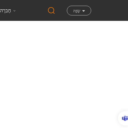
חֶברָה
שָׂפָה