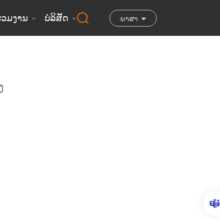
່ຮ່ວມງານ
ບໍລິສັດ
ພາສາ
ງ