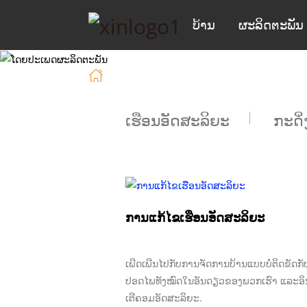
ບ້ານ
ຜະລິດຕະພັນ
ບ້ານ
ການແກ້ໄຂ
ເຮືອນອັດສະລິຍະ
ກະດິ
ການແກ້ໄຂເຮືອນອັດສະລິຍະ
ເພີດເພີນໄປກັບການຈັດການບ້ານແບບບໍ່ຕິດຂັດ
ປອດໄພທັງໝົດໃນອັນດຽວຂອງພວກເຮົາ ແລະອິ
ເຕີຄອມອັດສະລິຍະ.