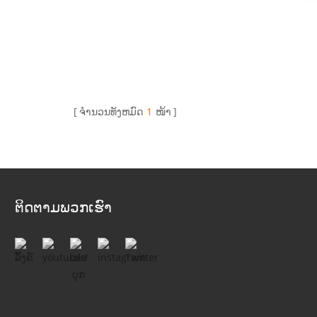
ຈໍານວນທັງຫມົດ
1
ໜ້າ
ຕິດຕາມພວກເຮົາ