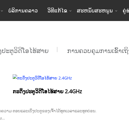
ບໍລິການຄລາວ
ວິທີແກ້ໄຂ
ສະຫນັບສະຫນູນ
ຄູ
ໂດຍປະເພດຜະລິດຕະພັນ
່ງປະຕູວິດີໂອໄຮ້ສາຍ
ການຄວບຄຸມການເຂົ້າເຖິ
ກະດິ່ງປະຕູວິດີໂອໄຮ້ສາຍ 2.4GHz
ກັບຄວາມ
ຕອບແລະເບິ່ງປະຕູຂອງເຈົ້າໄດ້ທຸກເວລາແລະທຸກບ່ອນ.
ນ