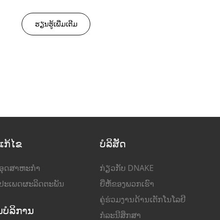
ຮຽນ​ຮູ້​ເພີ່ມ​ເຕີມ
ີແກ້ໄຂ
ບໍລິສັດ
ອຸດສາຫະກໍາ
ກ່ຽວກັບ DNAKE
ປະເພດຜະລິດຕະພັນ
ຍີ່ຫໍ້ຂອງພວກເຮົາ
ຄູ່ຮ່ວມງານດ້ານເຕັກໂນໂລຢີ
ບໍລິການ
ກໍລະນີສຶກສາ