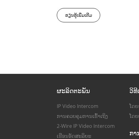
ຮຽນ​ຮູ້​ເພີ່ມ​ເຕີມ
ຜະລິດຕະພັນ
ວິທ
IP Video Intercom
ໂດຍ
ການຄວບຄຸມການເຂົ້າເຖິງ
ໂດຍ
2-Wire IP Video Intercom
ການ
ເຮືອນອັດສະລິຍະ