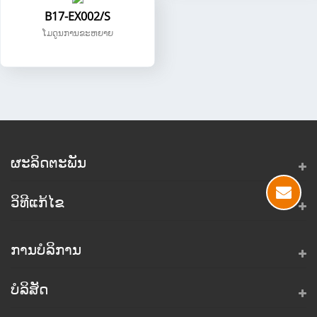
B17-EX002/S
ໂມດູນການຂະຫຍາຍ
ຜະລິດຕະພັນ
ວິທີແກ້ໄຂ
ການບໍລິການ
ບໍລິສັດ