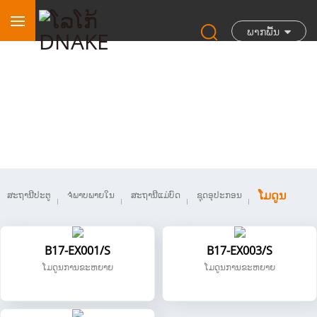
ພາກພື້ນ
ໂມດູນ
ໂມດູນ
ສະຖານີປະຕູ
ຈໍພາບພາຍໃນ
ສະຖານີແມ່ບົດ
ຊຸດອຸປະກອນ
B17-EX001/S
B17-EX003/S
ໂມດູນການຂະຫຍາຍ
ໂມດູນການຂະຫຍາຍ