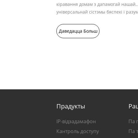
кіравання домам з дапамогай нашай
універсальнай сістэмы бяспекі і разу
дамафона.
Даведацца Больш
Прадукты
Ра
IP-відэадамафон
Па 
Кантроль доступу
Па 