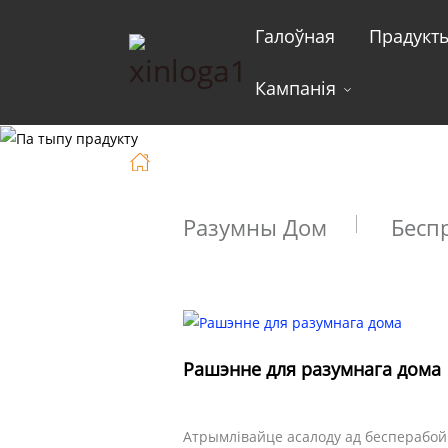
Галоўная
Прадукт
Кампанія
Галоўная
Рашэнне
Разумны Дом
Бесп
Рашэнне для разумнага дома
Атрымлівайце асалоду ад бесперабой