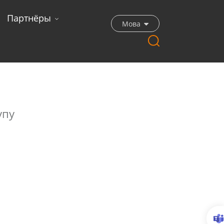
Партнёры
Мова
упу