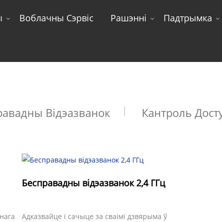
ы
Воблачны Сэрвіс
Рашэнні
Падтрымка
Па тыпу прадукту
равадны Відэазванок
Кантроль Дост
Бесправадны відэазванок 2,4 ГГц
нага
Адказвайце і сачыце за сваімі дзвярыма ў