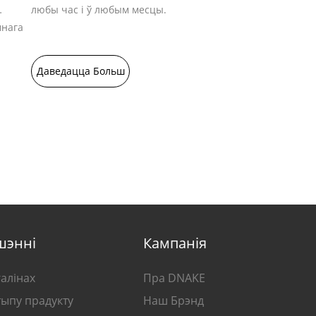
любы час і ў любым месцы.
мнага
Даведацца Больш
шэнні
Кампанія
галінах
Пра DNAKE
тыпу прадукту
Наш Брэнд