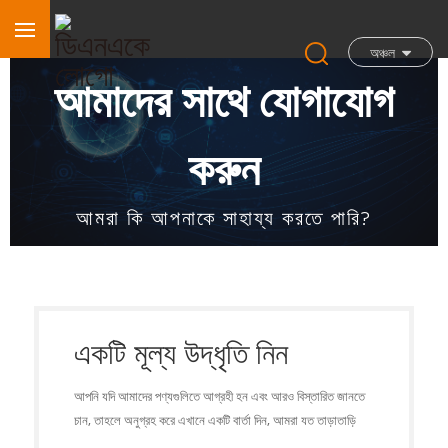
অঞ্চল
আমাদের সাথে যোগাযোগ
করুন
আমরা কি আপনাকে সাহায্য করতে পারি?
একটি মূল্য উদ্ধৃতি নিন
আপনি যদি আমাদের পণ্যগুলিতে আগ্রহী হন এবং আরও বিস্তারিত জানতে
চান, তাহলে অনুগ্রহ করে এখানে একটি বার্তা দিন, আমরা যত তাড়াতাড়ি
সম্ভব আপনাকে উত্তর দেব।