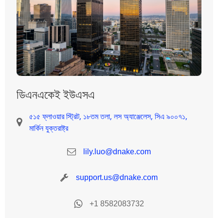
ডিএনএকেই ইউএসএ
৫১৫ ফ্লাওয়ার স্ট্রিট, ১৮তম তলা, লস অ্যাঞ্জেলেস, সিএ ৯০০৭১,
মার্কিন যুক্তরাষ্ট্র
lily.luo@dnake.com
support.us@dnake.com
+1 8582083732