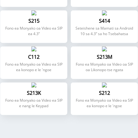
Sefahleho
S215
S414
Fono ea Monyako oa Video ea SIP
Seteishene sa Mamati sa Android
ea 4.3”
10 sa 4.3” sa ho Tsebahatsa
Sefahleho
C112
S213M
Fono ea Monyako oa Video ea SIP
Fono ea Monyako oa Video oa SIP
ea konopo e le 'ngoe
oa Likonopo tse ngata
S213K
S212
Fono ea Monyako oa Video ea SIP
Fono ea Monyako oa Video ea SIP
e nang le Keypad
ea konopo e le 'ngoe