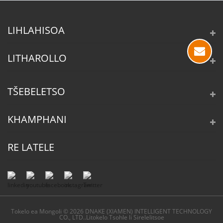
LIHLAHISOA
LITHAROLLO
TŠEBELETSO
KHAMPHANI
RE LATELE
Tokelo ea Mongoli © 2026 DNAKE (XIAMEN) INTELLIGENT TECHNOLOGY
CO., LTD..Litokelo Tsohle li Sirelelitsoe