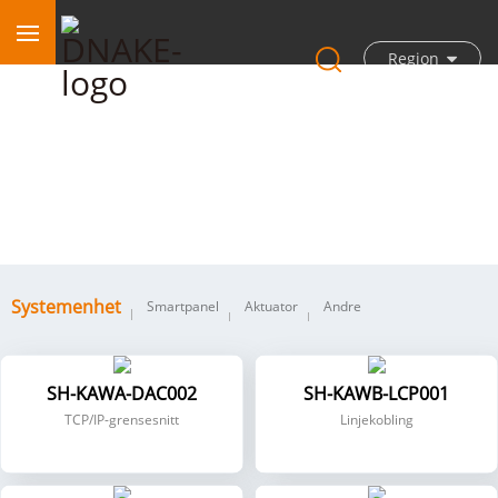
Region
Systemenhet
Systemenhet
Smartpanel
Aktuator
Andre
SH-KAWA-DAC002
SH-KAWB-LCP001
TCP/IP-grensesnitt
Linjekobling