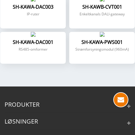
SH-KAWA-DAC003
SH-KAWB-CVT001
IP-ruter
Enkeltkanals DALI-gateway
SH-KAWA-DAC001
SH-KAWA-PWS001
RS485-omformer
Strømforsyningsmodul (960mA)
PRODUKTER
LØSNINGER