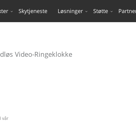
ter
Skytjeneste
Løsninger
Støtte
Partne
Smart hjem
dløs Video-Ringeklokke
 vår