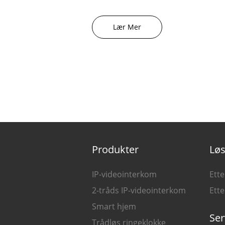
Lær Mer
Produkter
Løs
IP-videointerkom
Ette
2-tråds IP-videointerkom
Ett
Smart hjem
Ser
Trådløs ringeklokke