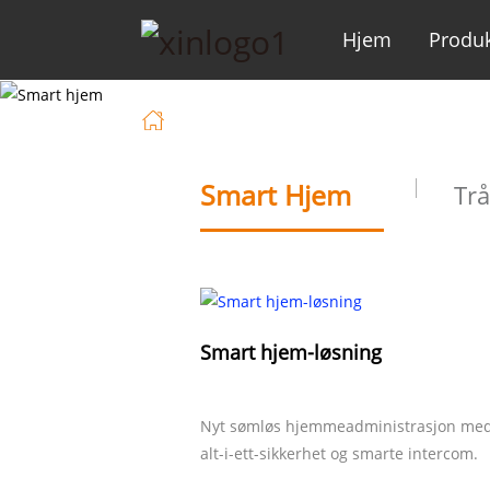
Hjem
Produk
Hjem
Løsning
Smart Hjem
Trå
Smart hjem-løsning
Nyt sømløs hjemmeadministrasjon med
alt-i-ett-sikkerhet og smarte intercom.