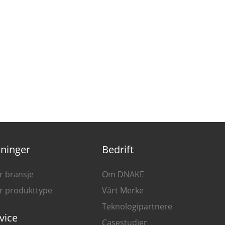
ninger
Bedrift
r bransje
Om DNAKE
er produkttype
Vårt Merke
Teknologipartnere
vice
Casestudier