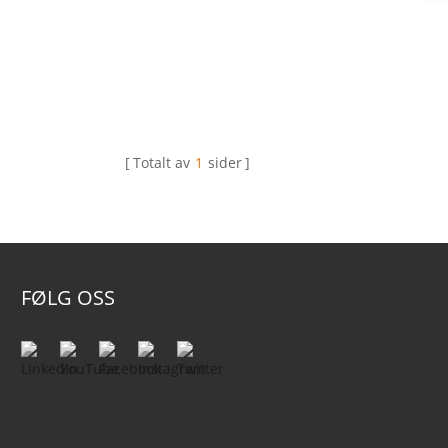
Totalt av
1
sider
FØLG OSS