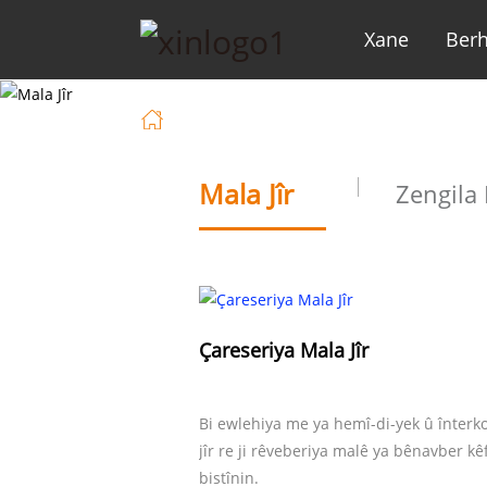
Xane
Ber
Xane
Çare
Mala Jîr
Zengila 
Çareseriya Mala Jîr
Bi ewlehiya me ya hemî-di-yek û înter
jîr re ji rêveberiya malê ya bênavber kê
bistînin.