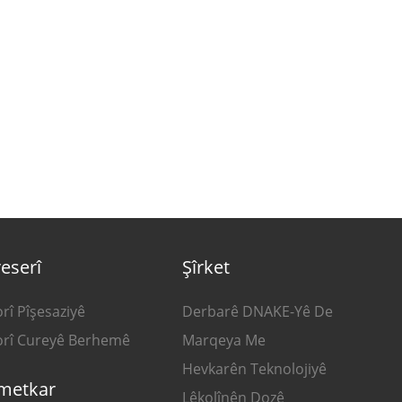
eserî
Şîrket
orî Pîşesaziyê
Derbarê DNAKE-Yê De
gorî Cureyê Berhemê
Marqeya Me
Hevkarên Teknolojiyê
metkar
Lêkolînên Dozê