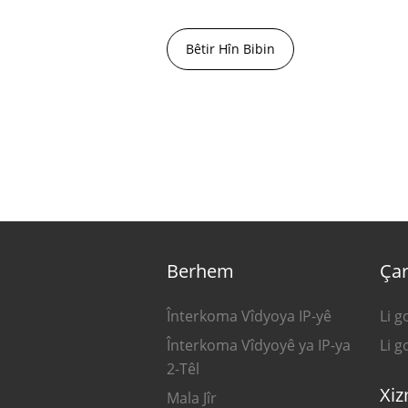
Bêtir Hîn Bibin
Berhem
Çar
Înterkoma Vîdyoya IP-yê
Li g
Înterkoma Vîdyoyê ya IP-ya
Li 
2-Têl
Xiz
Mala Jîr