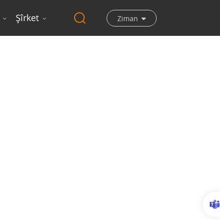
Şîrket
Ziman