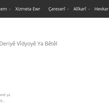
hem
Xizmeta Ewr
Çareserî
Alîkarî
Hevkar
Mala Jîr
Deriyê Vîdyoyê Ya Bêtêl
komê ya
fê