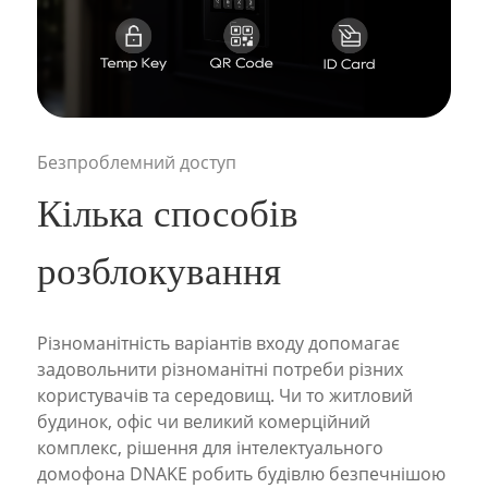
Безпроблемний доступ
Кілька способів
розблокування
Різноманітність варіантів входу допомагає
задовольнити різноманітні потреби різних
користувачів та середовищ. Чи то житловий
будинок, офіс чи великий комерційний
комплекс, рішення для інтелектуального
домофона DNAKE робить будівлю безпечнішою