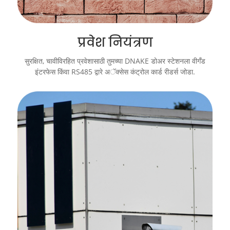
प्रवेश नियंत्रण
सुरक्षित, चावीविरहित प्रवेशासाठी तुमच्या DNAKE डोअर स्टेशनला वीगँड
इंटरफेस किंवा RS485 द्वारे अॅक्सेस कंट्रोल कार्ड रीडर्स जोडा.