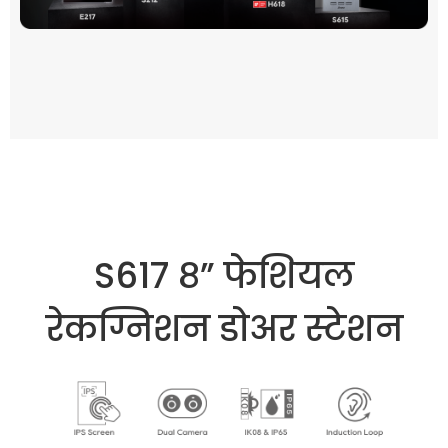
S617 ८” फेशियल
रेकग्निशन डोअर स्टेशन