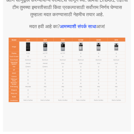
आणि सानुकूल करण्यायोग्य पॅरामीटर्स जाणून घ्या. आमची DNAKE तज्ञांची
टीम तुमच्या इमारतीसाठी किंवा प्रकल्पासाठी सर्वोत्तम निर्णय घेण्यास
तुम्हाला मदत करण्यासाठी नेहमीच तयार आहे.
मदत हवी आहे का?
आमच्याशी संपर्क साधा
आज!