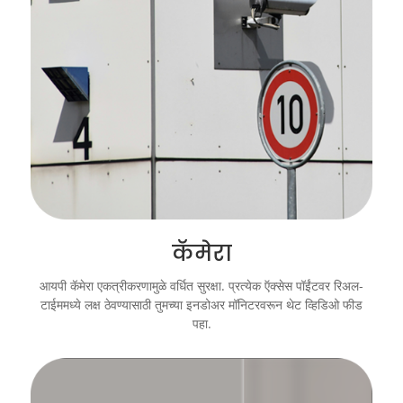
कॅमेरा
आयपी कॅमेरा एकत्रीकरणामुळे वर्धित सुरक्षा. प्रत्येक ऍक्सेस पॉईंटवर रिअल-
टाईममध्ये लक्ष ठेवण्यासाठी तुमच्या इनडोअर मॉनिटरवरून थेट व्हिडिओ फीड
पहा.