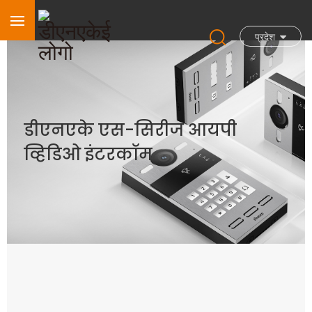
प्रदेश
डीएनएके एस-सिरीज आयपी
व्हिडिओ इंटरकॉम