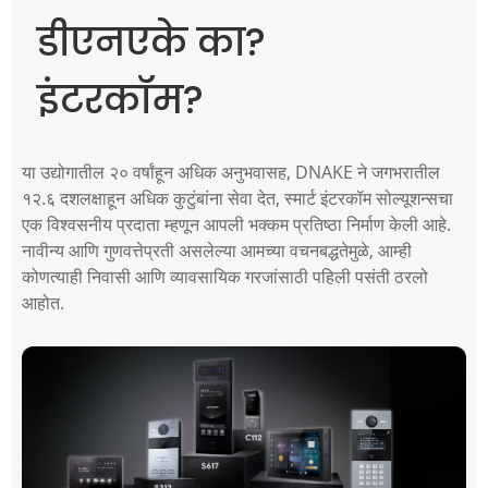
डीएनएके का?
इंटरकॉम?
या उद्योगातील २० वर्षांहून अधिक अनुभवासह, DNAKE ने जगभरातील
१२.६ दशलक्षाहून अधिक कुटुंबांना सेवा देत, स्मार्ट इंटरकॉम सोल्यूशन्सचा
एक विश्वसनीय प्रदाता म्हणून आपली भक्कम प्रतिष्ठा निर्माण केली आहे.
नावीन्य आणि गुणवत्तेप्रती असलेल्या आमच्या वचनबद्धतेमुळे, आम्ही
कोणत्याही निवासी आणि व्यावसायिक गरजांसाठी पहिली पसंती ठरलो
आहोत.