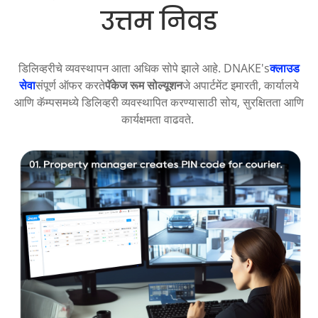
उत्तम निवड
डिलिव्हरीचे व्यवस्थापन आता अधिक सोपे झाले आहे. DNAKE's
क्लाउड
सेवा
संपूर्ण ऑफर करते
पॅकेज रूम सोल्यूशन
जे अपार्टमेंट इमारती, कार्यालये
आणि कॅम्पसमध्ये डिलिव्हरी व्यवस्थापित करण्यासाठी सोय, सुरक्षितता आणि
कार्यक्षमता वाढवते.