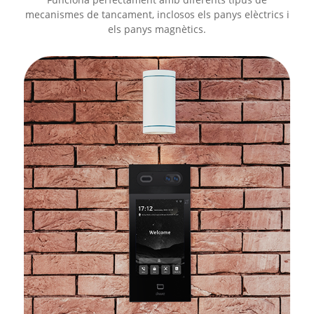
mecanismes de tancament, inclosos els panys elèctrics i
els panys magnètics.