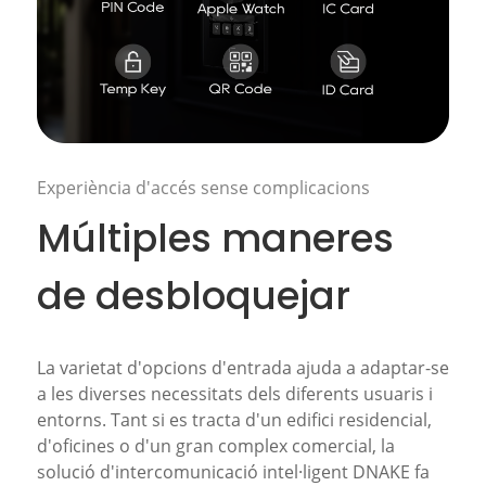
Experiència d'accés sense complicacions
Múltiples maneres
de desbloquejar
La varietat d'opcions d'entrada ajuda a adaptar-se
a les diverses necessitats dels diferents usuaris i
entorns. Tant si es tracta d'un edifici residencial,
d'oficines o d'un gran complex comercial, la
solució d'intercomunicació intel·ligent DNAKE fa