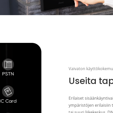
Vaivaton käyttökokem
Useita ta
Erilaiset sisäänkäyntiv
ympäristöjen erilaisiin
tai suuri liikekeskus, 