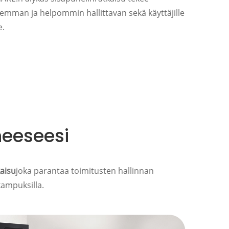
semman ja helpommin hallittavan sekä käyttäjille
e.
neeseesi
aisu
joka parantaa toimitusten hallinnan
kampuksilla.