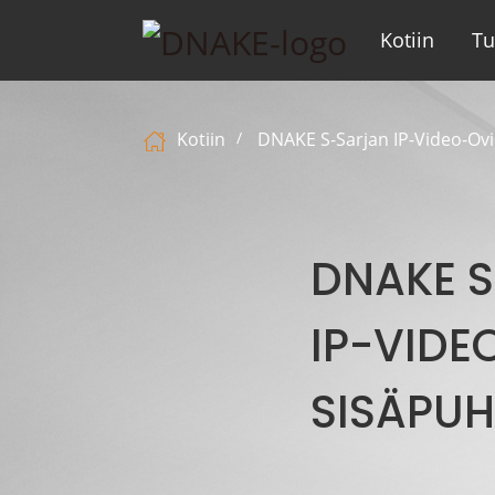
Kotiin
Tu
Kotiin
DNAKE S-Sarjan IP-Video-Ov
DNAKE 
IP-VIDE
SISÄPUH