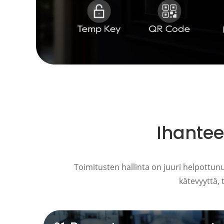
Ihantee
Toimitusten hallinta on juuri helpottun
kätevyyttä, 