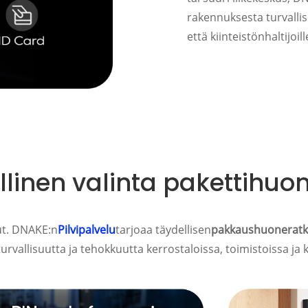
rakennuksesta turvalli
että kiinteistönhaltijoill
llinen valinta pakettihuo
ut. DNAKE:n
Pilvipalvelu
tarjoaa täydellisen
pakkaushuoneratk
turvallisuutta ja tehokkuutta kerrostaloissa, toimistoissa ja 