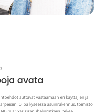
us
poja avata
aihtoehdot auttavat vastaamaan eri käyttäjien ja
 tarpeisiin. Olipa kyseessä asuinrakennus, toimisto
DNAKE:n älykäs sisäpuhelinratkaisu tekee