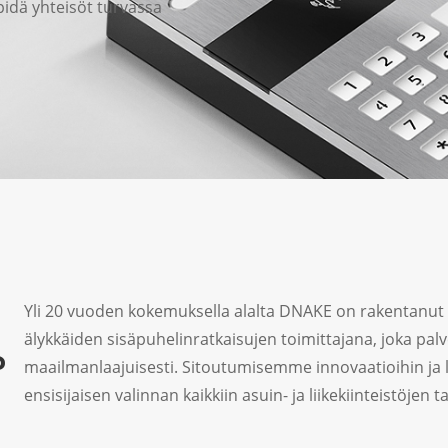
pidä yhteisöt turvassa
Yli 20 vuoden kokemuksella alalta DNAKE on rakentanut
älykkäiden sisäpuhelinratkaisujen toimittajana, joka palv
?
maailmanlaajuisesti. Sitoutumisemme innovaatioihin ja 
ensisijaisen valinnan kaikkiin asuin- ja liikekiinteistöjen ta