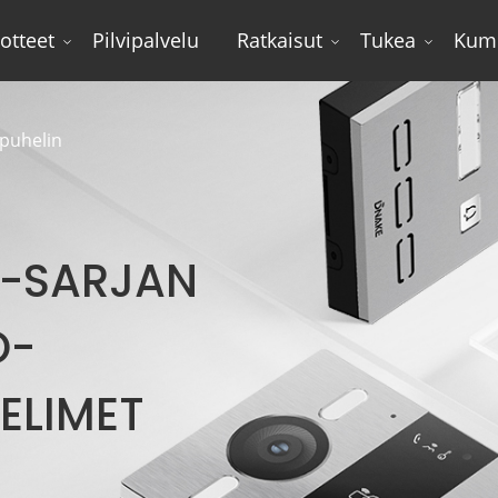
otteet
Pilvipalvelu
Ratkaisut
Tukea
Kum
ipuhelin
S-SARJAN
O-
ELIMET