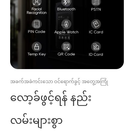
အခက်အခဲကင်းသော ဝင်ရောက်ခွင့် အတွေ့အကြုံ
လော့ခ်ဖွင့်ရန် နည်း
လမ်းများစွာ