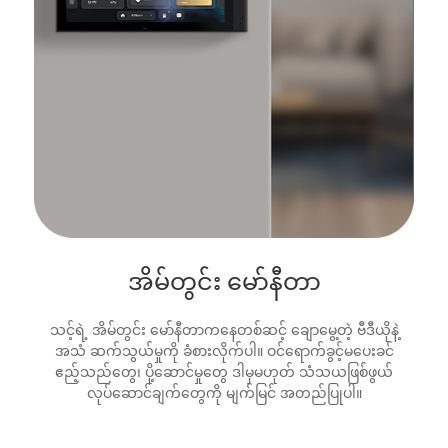
အိမ်တွင်း မော်နီတာ
သင့်ရဲ့ အိမ်တွင်း မော်နီတာကနေတစ်ဆင့် ချောမွေ့တဲ့ ဗီဒီယိုနဲ့
အသံ ဆက်သွယ်မှုကို ခံစားလိုက်ပါ။ ဝင်ရောက်ခွင့်မပေးခင်
ဧည့်သည်တွေ၊ ပို့ဆောင်မှုတွေ ဒါမှမဟုတ် သံသယဖြစ်ဖွယ်
လုပ်ဆောင်ချက်တွေကို မျက်မြင် အတည်ပြုပါ။