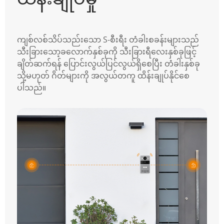
ကျစ်လစ်သိပ်သည်းသော S-စီးရီး တံခါးစခန်းများသည်
သီးခြားသော့ခလောက်နှစ်ခုကို သီးခြားရီလေးနှစ်ခုဖြင့်
ချိတ်ဆက်ရန် ပြောင်းလွယ်ပြင်လွယ်ရှိစေပြီး တံခါးနှစ်ခု
သို့မဟုတ် ဂိတ်များကို အလွယ်တကူ ထိန်းချုပ်နိုင်စေ
ပါသည်။