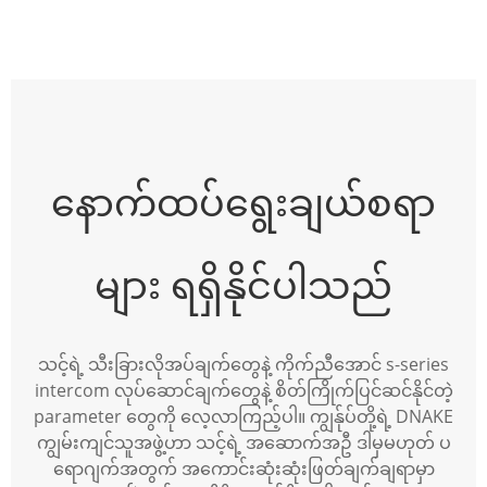
နောက်ထပ်ရွေးချယ်စရာ
များ ရရှိနိုင်ပါသည်
သင့်ရဲ့ သီးခြားလိုအပ်ချက်တွေနဲ့ ကိုက်ညီအောင် s-series
intercom လုပ်ဆောင်ချက်တွေနဲ့ စိတ်ကြိုက်ပြင်ဆင်နိုင်တဲ့
parameter တွေကို လေ့လာကြည့်ပါ။ ကျွန်ုပ်တို့ရဲ့ DNAKE
ကျွမ်းကျင်သူအဖွဲ့ဟာ သင့်ရဲ့ အဆောက်အဦ ဒါမှမဟုတ် ပ
ရောဂျက်အတွက် အကောင်းဆုံးဆုံးဖြတ်ချက်ချရာမှာ