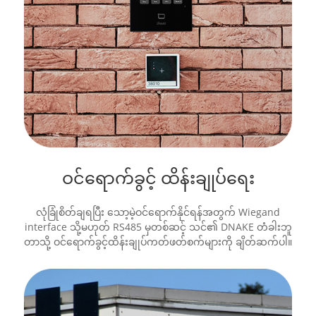
ဝင်ရောက်ခွင့် ထိန်းချုပ်ရေး
လုံခြုံစိတ်ချရပြီး သော့မဲ့ဝင်ရောက်နိုင်ရန်အတွက် Wiegand
interface သို့မဟုတ် RS485 မှတစ်ဆင့် သင်၏ DNAKE တံခါးဘူ
တာသို့ ဝင်ရောက်ခွင့်ထိန်းချုပ်ကတ်ဖတ်စက်များကို ချိတ်ဆက်ပါ။