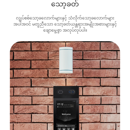
သော့ခတ်
လျှပ်စစ်သော့ခလောက်များနှင့် သံလိုက်သော့ခလောက်များ
အပါအဝင် မတူညီသော သော့ခတ်ယန္တရားအမျိုးအစားများနှင့်
ချောမွေ့စွာ အလုပ်လုပ်ပါ။