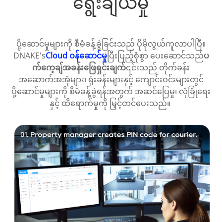
ရွေးချယ်မှု
ပို့ဆောင်မှုများကို စီမံခန့်ခွဲခြင်းသည် ပိုမိုလွယ်ကူလာပါပြီ။
DNAKE's
Cloud ဝန်ဆောင်မှု
ပြီးပြည့်စုံစွာ ပေးဆောင်သည်
ပ
က်ကေ့ချ်အခန်းဖြေရှင်းချက်
၎င်းသည် တိုက်ခန်း
အဆောက်အအုံများ၊ ရုံးခန်းများနှင့် ကျောင်းဝင်းများတွင်
ပို့ဆောင်မှုများကို စီမံခန့်ခွဲရန်အတွက် အဆင်ပြေမှု၊ လုံခြုံရေး
နှင့် ထိရောက်မှုကို မြှင့်တင်ပေးသည်။