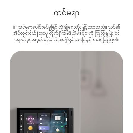
ကင်မရာ
IP ကင်မရာပေါင်းစပ်မှုဖြင့် လုံခြုံရေးတိုးမြှင့်ထားသည်။ သင်၏
အိမ်တွင်းမော်နီတာမှ တိုက်ရိုက်ဗီဒီယိုဖိဒ်များကို ကြည့်ရှုပြီး ဝင်
ရောက်ခွင့်အမှတ်တိုင်းကို အချိန်နှင့်တပြေးညီ စောင့်ကြည့်ပါ။