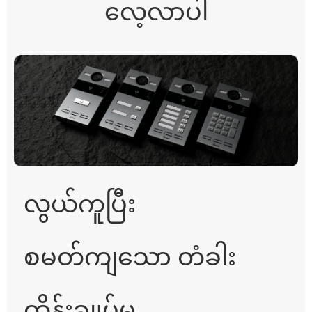
လေ့လာပါ
လွယ်ကူပြီး
စမတ်ကျသော တံခါး
ထိန်းချုပ်မှု