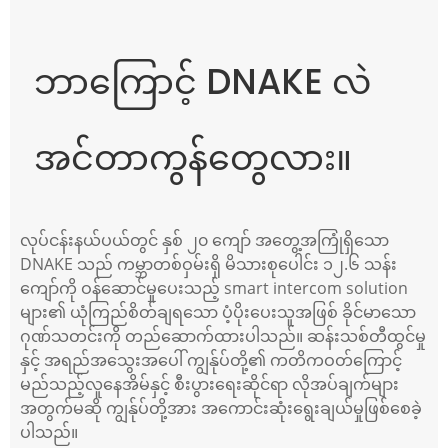
ဘာကြောင့် DNAKE လဲ
အင်တာကွန်တွေလား။
လုပ်ငန်းနယ်ပယ်တွင် နှစ် ၂၀ ကျော် အတွေ့အကြုံရှိသော
DNAKE သည် ကမ္ဘာတစ်ဝှမ်းရှိ မိသားစုပေါင်း ၁၂.၆ သန်း
ကျော်ကို ဝန်ဆောင်မှုပေးသည့် smart intercom solution
များ၏ ယုံကြည်စိတ်ချရသော ပံ့ပိုးပေးသူအဖြစ် ခိုင်မာသော
ဂုဏ်သတင်းကို တည်ဆောက်ထားပါသည်။ ဆန်းသစ်တီထွင်မှု
နှင့် အရည်အသွေးအပေါ် ကျွန်ုပ်တို့၏ ကတိကဝတ်ကြောင့်
မည်သည့်လူနေအိမ်နှင့် စီးပွားရေးဆိုင်ရာ လိုအပ်ချက်များ
အတွက်မဆို ကျွန်ုပ်တို့အား အကောင်းဆုံးရွေးချယ်မှုဖြစ်စေခဲ့
ပါသည်။