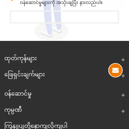
ဝန်ဆောင်မှုများကို အသုံးချပြီး နားလည်ပါ။
ထုတ်ကုန်များ
ဖြေရှင်းချက်များ
ဝန်ဆောင်မှု
ကုမ္ပဏီ
ကြှနျုပျတို့နောကျလိုကျပါ