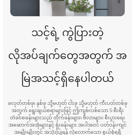
သင့်ရဲ့ ကွဲပြားတဲ့
လိုအပ်ချက်တွေအတွက် အ
မြဲအသင့်ရှိနေပါတယ်
ခလုတ်တစ်ခု၊ နှစ်ခု သို့မဟုတ် ငါးခု သို့မဟုတ် ကီးပတ်တစ်ခု
အတွက် ရွေးချယ်စရာများဖြင့် ဤကျစ်လစ်သော S-စီးရီး
တံခါးစခန်းများသည် တိုက်ခန်းများ၊ ဗီလာများ၊ စီးပွားရေး
အဆောက်အအုံများနှင့် ရုံးခန်းများ အပါအဝင် ပတ်ဝန်းကျင်
အမျိုးမျိုးတွင် အသုံးပြုရန် လုံလောက်သော စွယ်စုံရရှိ