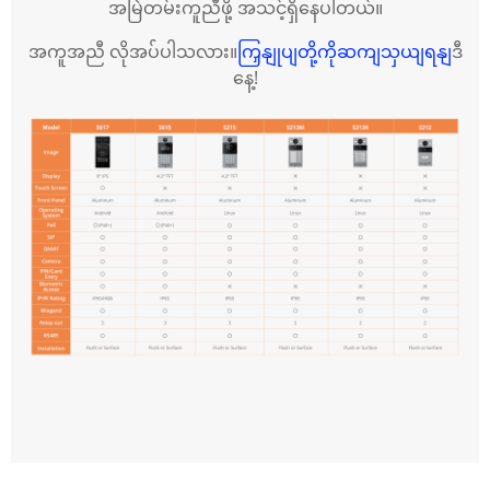
အမြဲတမ်းကူညီဖို့ အသင့်ရှိနေပါတယ်။
အကူအညီ လိုအပ်ပါသလား။
ကြှနျုပျတို့ကိုဆကျသှယျရနျ
ဒီ
နေ့!