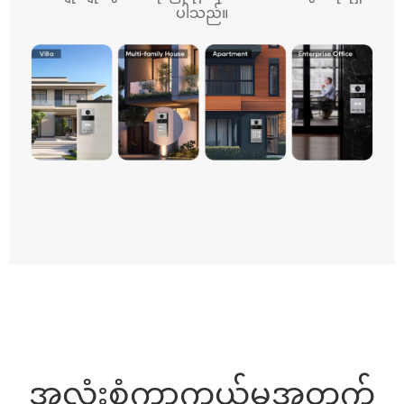
ပါသည်။
အလုံးစုံကာကွယ်မှုအတွက်