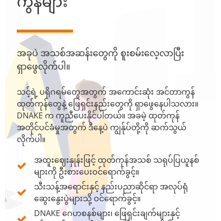
ကွန်များ
အခုပဲ အသစ်အဆန်းတွေကို စူးစမ်းလေ့လာပြီး
ရှာဖွေလိုက်ပါ။
သင့်ရဲ့ ပရိုဂရမ်တွေအတွက် အကောင်းဆုံး အင်တာကွန်
ထုတ်ကုန်တွေနဲ့ ဖြေရှင်းနည်းတွေကို ရှာဖွေနေပါသလား။
DNAKE က ကူညီပေးနိုင်ပါတယ်။ အခမဲ့ ထုတ်ကုန်
အတိုင်ပင်ခံမှုအတွက် ဒီနေ့ပဲ ကျွန်ုပ်တို့ကို ဆက်သွယ်
လိုက်ပါ။
အထူးဈေးနှုန်းဖြင့် ထုတ်ကုန်အသစ် သရုပ်ပြယူနစ်
များကို ဦးစားပေးဝင်ရောက်ခွင့်။
သီးသန့်အရောင်းနှင့် နည်းပညာဆိုင်ရာ အလုပ်ရုံ
ဆွေးနွေးပွဲများသို့ ဝင်ရောက်ခွင့်။
DNAKE ဂေဟစနစ်များ၊ ဖြေရှင်းချက်များနှင့်