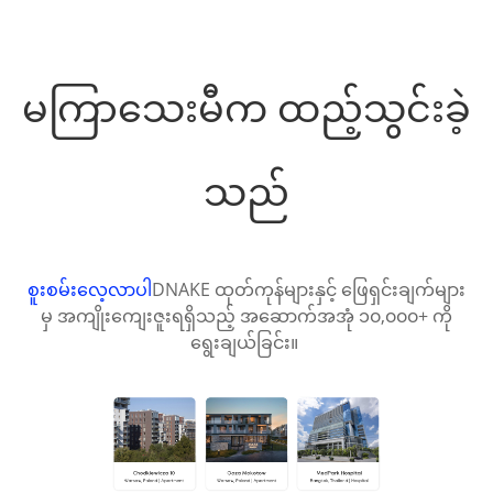
မကြာသေးမီက ထည့်သွင်းခဲ့
သည်
စူးစမ်းလေ့လာပါ
DNAKE ထုတ်ကုန်များနှင့် ဖြေရှင်းချက်များ
မှ အကျိုးကျေးဇူးရရှိသည့် အဆောက်အအုံ ၁၀,၀၀၀+ ကို
ရွေးချယ်ခြင်း။