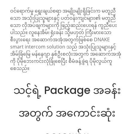
ဝင်ရောက်မှု ရွေးချယ်စရာ အမျိုးမျိုးရှိခြင်းက မတူညီ
သော အသုံးပြုသူများနှင့် ပတ်ဝန်းကျင်များ၏ မတူညီ
သော လိုအပ်ချက်များကို ဖြည့်ဆည်းပေးရန် ကူညီပေး
ပါသည်။ လူနေအိမ်၊ ရုံးခန်း သို့မဟုတ် ကြီးမားသော
စီးပွားရေး အဆောက်အအုံအတွက်ဖြစ်စေ DNAKE
smart intercom solution သည် အသုံးပြုသူများနှင့်
အိမ်ခြံမြေ မန်နေဂျာ နှစ်ဦးစလုံးအတွက် အဆောက်အအုံ
ကို ပိုမိုဘေးကင်းလုံခြုံစေပြီး စီမံခန့်ခွဲရ ပိုမိုလွယ်ကူ
စေသည်။
သင့်ရဲ့ Package အခန်း
အတွက် အကောင်းဆုံး