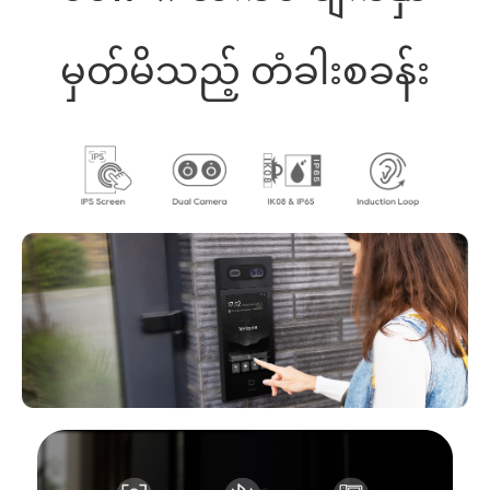
မှတ်မိသည့် တံခါးစခန်း