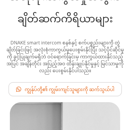
ချိတ်ဆက်ကိရိယာများ
DNAKE smart intercom စနစ်နှင့် စက်ပစ္စည်းများကို တွဲ
ချိတ်ခြင်းဖြင့် အလုံးစုံကာကွယ်မှုပေးစွမ်းနိုင်ပြီး သင့်ပိုင်ဆိုင်မှု
ကို ခွင့်ပြုချက်မရှိဘဲ ဝင်ရောက်ခြင်းမှ ကာကွယ်ထားနိုင်သည့်
အပြင် အချိန်တိုင်း အပြည့်အဝ ထိန်းချုပ်နိုင်မှုနှင့် မြင်သာမှုကို
လည်း ပေးစွမ်းနိုင်ပါသည်။
ကျွန်ုပ်တို့၏ ကျွမ်းကျင်သူများကို ဆက်သွယ်ပါ