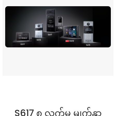
S617 ၈ လက်မ မျက်နှာ