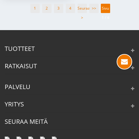
1
2
3
4
Seuraava
>>
Sivu
>
1 / 4
TUOTTEET
RATKAISUT
PALVELU
YRITYS
SEURAA MEITÄ