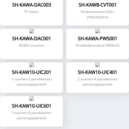
SH-KAWA-DAC003
SH-KAWB-CVT001
IP-reititin
Yksikanavainen DALI-
yhdyskäytävä
SH-KAWA-DAC001
SH-KAWA-PWS001
RS485-muunnin
Virtalähdemoduuli (960mA)
SH-KAW10-UIC201
SH-KAW10-UIC401
1-osainen 2-painikkeinen
2-osainen 4-painikkeinen
painonappipaneeli
painonappipaneeli
SH-KAW10-UIC601
3-osainen 6-painikkeinen
painonappipaneeli