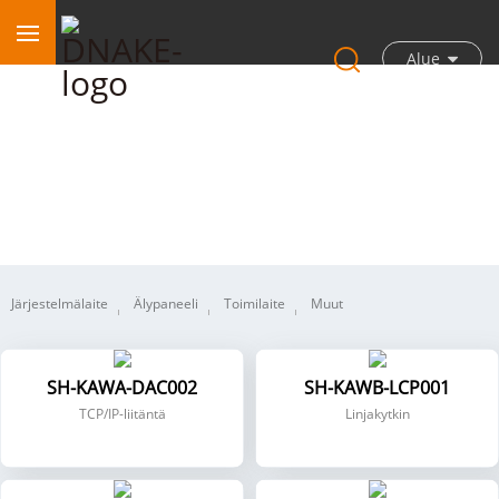
Alue
KNX
Järjestelmälaite
Älypaneeli
Toimilaite
Muut
SH-KAWA-DAC002
SH-KAWB-LCP001
TCP/IP-liitäntä
Linjakytkin