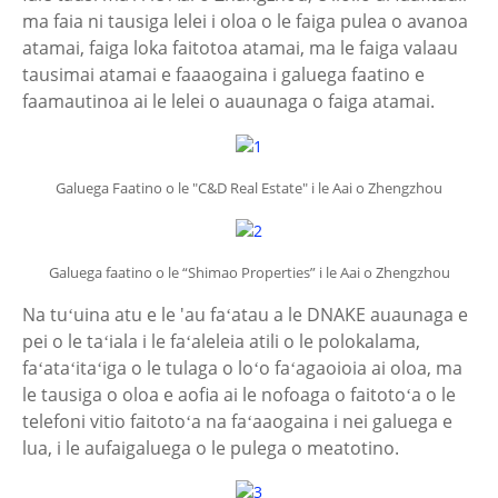
ma faia ni tausiga lelei i oloa o le faiga pulea o avanoa
atamai, faiga loka faitotoa atamai, ma le faiga valaau
tausimai atamai e faaaogaina i galuega faatino e
faamautinoa ai le lelei o auaunaga o faiga atamai.
Galuega Faatino o le "C&D Real Estate" i le Aai o Zhengzhou
Galuega faatino o le “Shimao Properties” i le Aai o Zhengzhou
Na tuʻuina atu e le 'au faʻatau a le DNAKE auaunaga e
pei o le taʻiala i le faʻaleleia atili o le polokalama,
faʻataʻitaʻiga o le tulaga o loʻo faʻagaoioia ai oloa, ma
le tausiga o oloa e aofia ai le nofoaga o faitotoʻa o le
telefoni vitio faitotoʻa na faʻaaogaina i nei galuega e
lua, i le aufaigaluega o le pulega o meatotino.