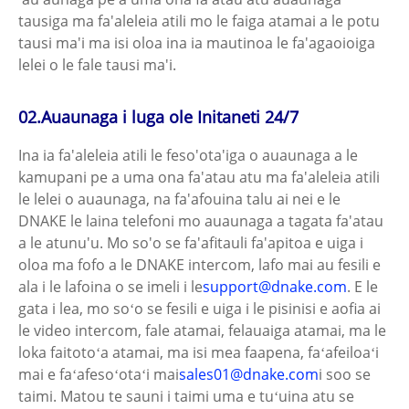
tausiga ma fa'aleleia atili mo le faiga atamai a le potu
tausi ma'i ma isi oloa ina ia mautinoa le fa'agaoioiga
lelei o le fale tausi ma'i.
02.
Auaunaga i luga ole Initaneti 24/7
Ina ia fa'aleleia atili le feso'ota'iga o auaunaga a le
kamupani pe a uma ona fa'atau atu ma fa'aleleia atili
le lelei o auaunaga, na fa'afouina talu ai nei e le
DNAKE le laina telefoni mo auaunaga a tagata fa'atau
a le atunu'u. Mo so'o se fa'afitauli fa'apitoa e uiga i
oloa ma fofo a le DNAKE intercom, lafo mai au fesili e
ala i le lafoina o se imeli i le
support@dnake.com
. E le
gata i lea, mo soʻo se fesili e uiga i le pisinisi e aofia ai
le video intercom, fale atamai, felauaiga atamai, ma le
loka faitotoʻa atamai, ma isi mea faapena, faʻafeiloaʻi
mai e faʻafesoʻotaʻi mai
sales01@dnake.com
i soo se
taimi. Matou te sauni i taimi uma e tuʻuina atu se