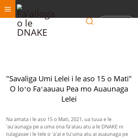
Itumalo
"Savaliga Umi Lelei i le aso 15 o Mati"
O loʻo Faʻaauau Pea mo Auaunaga
Lelei
Na amata i le aso 15 o Mati, 2021, ua tuua e le
'au'aunaga pe a uma ona fa'atau atu a le DNAKE ni
tulagavae i le tele o 'a'ai e tu'uina atu ai auaunaga pe