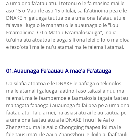
a uma ona fa'atau atu. I totonu o le fa masina mai le
aso 15 o Mati i le aso 15 o Iulai, sa fa'atinoina pea e le
DNAKE ni galuega tautua pe a uma ona fa'atau atu e
fa'avae i luga o le manatu o le auaunaga o le "Lou
Fa'amalieina, O Lo Matou Fa'amalosiauga", ina ia
tu'uina atu atoatoa le aoga sili ona lelei o fofo ma oloa
e feso'ota'i ma le nu'u atamai ma le falema'i atamai.
01.
Auaunaga Fa'aauau A mae'a Fa'atauga
Ua silafia atoatoa e le DNAKE le aafiaga o tekinolosi
ma le atamai i galuega faatino i aso taitasi a nuu ma
falemai, ma le faamoemoe e faamalosia tagata faatau
ma tagata faaaoga i auaunaga faifai pea pe a uma ona
faatau atu. Talu ai nei, na asiasi atu ai le au tautua pe
a uma ona faatau atu a le DNAKE i nuu i le Aai o
Zhengzhou ma le Aai o Chongqing faapea foi ma le
fale tausi ma’i i le Aai o Zhangzhou, e iloilo ai faafitauli