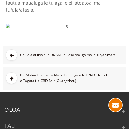
tautua maualuga le tulaga lelei, atoatoa, ma
tuʻufaʻatasia.
Ua Fa'alauiloa e le DNAKE le Feso'ota'iga ma le Tuya Smart
Na Matuā Fa'atosina Mai e Fa'aaliga a le DNAKE le Tele
o Tagata i le CBD Fair (Guangzhou)
OLOA
TALI