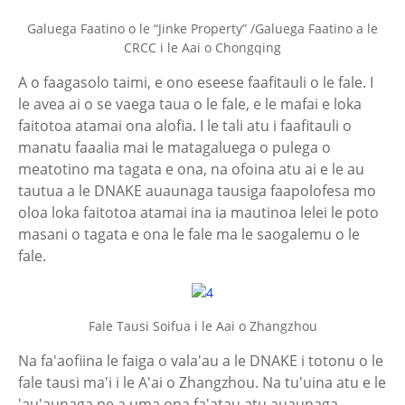
Galuega Faatino o le “Jinke Property” /Galuega Faatino a le
CRCC i le Aai o Chongqing
A o faagasolo taimi, e ono eseese faafitauli o le fale. I
le avea ai o se vaega taua o le fale, e le mafai e loka
faitotoa atamai ona alofia. I le tali atu i faafitauli o
manatu faaalia mai le matagaluega o pulega o
meatotino ma tagata e ona, na ofoina atu ai e le au
tautua a le DNAKE auaunaga tausiga faapolofesa mo
oloa loka faitotoa atamai ina ia mautinoa lelei le poto
masani o tagata e ona le fale ma le saogalemu o le
fale.
Fale Tausi Soifua i le Aai o Zhangzhou
Na fa'aofiina le faiga o vala'au a le DNAKE i totonu o le
fale tausi ma'i i le A'ai o Zhangzhou. Na tu'uina atu e le
'au'aunaga pe a uma ona fa'atau atu auaunaga