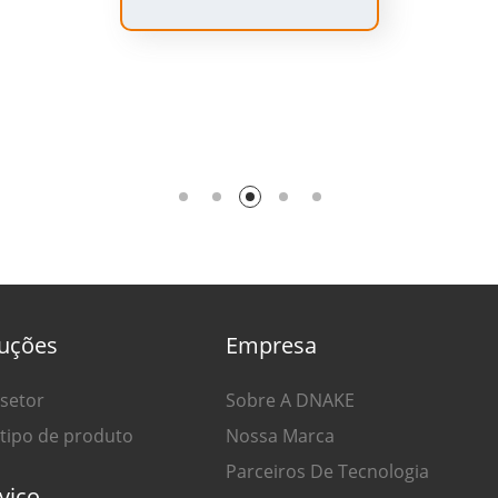
10
luções
Empresa
 setor
Sobre A DNAKE
 tipo de produto
Nossa Marca
Parceiros De Tecnologia
viço