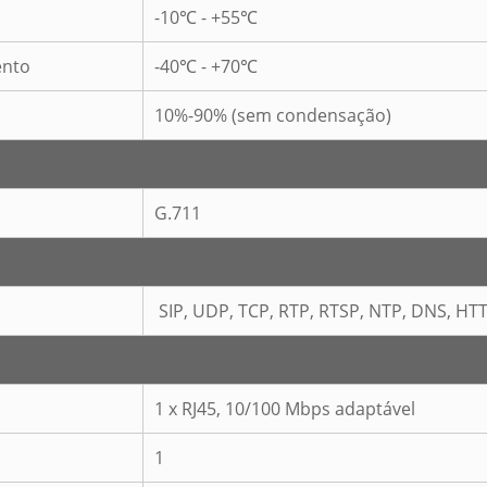
-10℃ - +55℃
ento
-40℃ - +70℃
10%-90% (sem condensação)
G.711
SIP, UDP, TCP, RTP, RTSP, NTP, DNS, HT
1 x RJ45, 10/100 Mbps adaptável
1