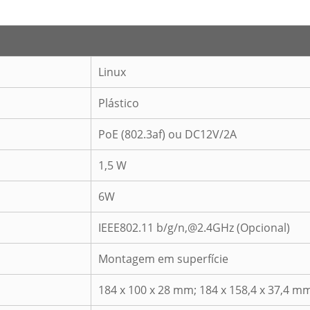
Linux
Plástico
PoE (802.3af) ou DC12V/2A
1,5 W
6W
IEEE802.11 b/g/n,@2.4GHz (Opcional)
Montagem em superfície
184 x 100 x 28 mm; 184 x 158,4 x 37,4 m