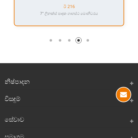
ඊ 216
7" ලිනක්ස් පාදක ගෘහස්ථ මොනිටරය
නිෂ්පාදන
විසඳුම්
සේවාව
සමාගම