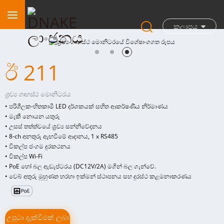
කලාපය
ඊ 211
ශ්‍රව්‍ය ගෘහස්ථ මොනිටරය
• පරිශීලක-හිතකාමී LED දර්ශකයක් සහිත ආකර්ෂණීය නිර්මාණය
• මැකී නොයන යතුරු
• උසස් තත්ත්වයේ ශ්‍රව්‍ය සන්නිවේදනය
• 8-ch අනතුරු ඇඟවීමේ ආදානය, 1 x RS485
• විකල්ප ජංගම දුරකථනය
• විකල්ප Wi-Fi
• PoE හෝ බල ඇඩැප්ටරය (DC12V/2A) මගින් බල ගැන්වේ.
• වෙබ් අතුරු මුහුණත හරහා ඉක්මන් ස්ථාපනය සහ දුරස්ථ කළමනාකරණය
උපුටා දැක්වීමක් ලබා