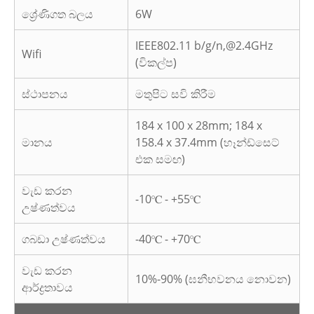
ශ්‍රේණිගත බලය
6W
IEEE802.11 b/g/n,@2.4GHz
Wifi
(විකල්ප)
ස්ථාපනය
මතුපිට සවි කිරීම
184 x 100 x 28mm; 184 x
මානය
158.4 x 37.4mm (හෑන්ඩ්සෙට්
එක සමඟ)
වැඩ කරන
-10℃ - +55℃
උෂ්ණත්වය
ගබඩා උෂ්ණත්වය
-40℃ - +70℃
වැඩ කරන
10%-90% (ඝනීභවනය නොවන)
ආර්ද්‍රතාවය