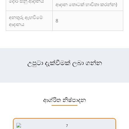
දොර සීනු ආදානය
ආදාන තොටක් භාවිතා කරන්න)
අනතුරු ඇඟවීමේ
8
ආදානය
උපුටා දැක්වීමක් ලබා ගන්න
ආශ්රිත නිෂ්පාදන