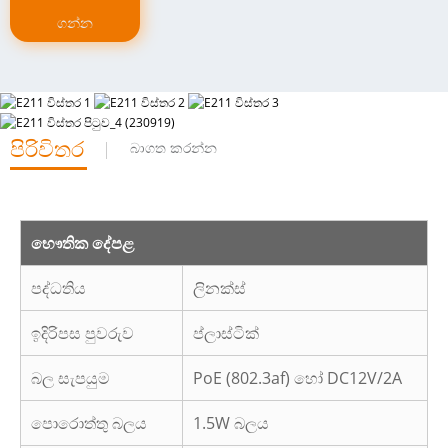
ගන්න
පිරිවිතර
බාගත කරන්න
භෞතික දේපළ
පද්ධතිය
ලිනක්ස්
ඉදිරිපස පුවරුව
ප්ලාස්ටික්
බල සැපයුම
PoE (802.3af) හෝ DC12V/2A
පොරොත්තු බලය
1.5W බලය