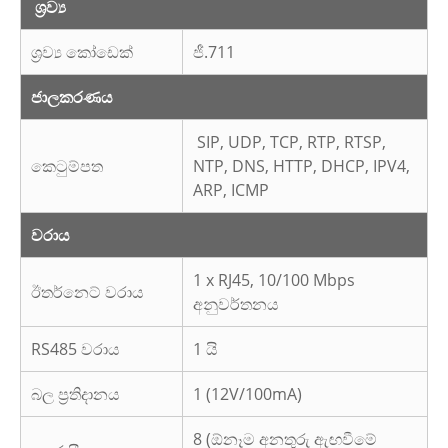
ශ්‍රව්‍ය
ශ්‍රව්‍ය කෝඩෙක්
ජී.711
ජාලකරණය
SIP, UDP, TCP, RTP, RTSP,
කෙටුම්පත
NTP, DNS, HTTP, DHCP, IPV4,
ARP, ICMP
වරාය
1 x RJ45, 10/100 Mbps
ඊතර්නෙට් වරාය
අනුවර්තනය
RS485 වරාය
1 යි
බල ප්‍රතිදානය
1 (12V/100mA)
8 (ඕනෑම අනතුරු ඇඟවීමේ