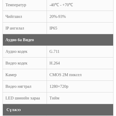
Температур
-40℃ - +70℃
Чийгшил
20%-93%
IP ангилал
IP65
Аудио ба Видео
Аудио кодек
G.711
Видео кодек
H.264
Камер
CMOS 2M пиксел
Видео нягтрал
1280×720p
LED шөнийн хараа
Тийм
Сүлжээ