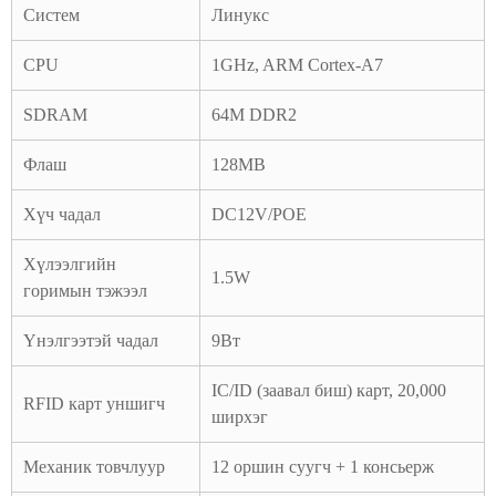
Систем
Линукс
CPU
1GHz, ARM Cortex-A7
SDRAM
64M DDR2
Флаш
128MB
Хүч чадал
DC12V/POE
Хүлээлгийн
1.5W
горимын тэжээл
Үнэлгээтэй чадал
9Вт
IC/ID (заавал биш) карт, 20,000
RFID карт уншигч
ширхэг
Механик товчлуур
12 оршин суугч + 1 консьерж