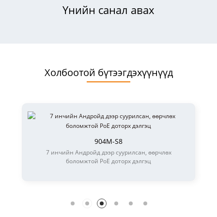
Үнийн санал авах
Холбоотой бүтээгдэхүүнүүд
904M-S8
7 инчийн Андройд дээр суурилсан, өөрчлөх
боломжтой PoE доторх дэлгэц