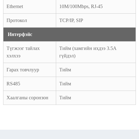
Ethernet
10M/100Mbps, RJ-45
Протокол
TCP/IP, SIP
Интерфэйс
Түгжээг тайлах
Тийм (хамгийн ихдээ 3.5А
хэлхээ
гүйдэл)
Гарах товчлуур
Тийм
RS485
Тийм
Хаалганы соронзон
Тийм