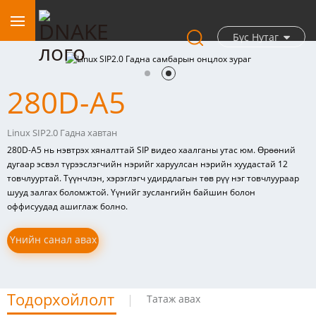
Бүс Нутаг
280D-A5
Linux SIP2.0 Гадна хавтан
280D-A5 нь нэвтрэх хяналттай SIP видео хаалганы утас юм. Өрөөний
дугаар эсвэл түрээслэгчийн нэрийг харуулсан нэрийн хуудастай 12
товчлууртай. Түүнчлэн, хэрэглэгч удирдлагын төв рүү нэг товчлуураар
шууд залгах боломжтой. Үүнийг зуслангийн байшин болон
оффисуудад ашиглаж болно.
Үнийн санал авах
Тодорхойлолт
Татаж авах