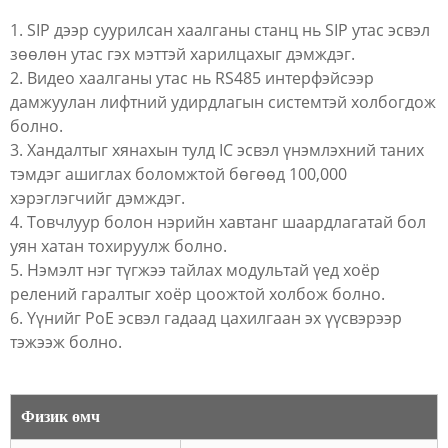
1. SIP дээр суурилсан хаалганы станц нь SIP утас эсвэл
зөөлөн утас гэх мэттэй харилцахыг дэмждэг.
2. Видео хаалганы утас нь RS485 интерфэйсээр
дамжуулан лифтний удирдлагын системтэй холбогдож
болно.
3. Хандалтыг хянахын тулд IC эсвэл үнэмлэхний таних
тэмдэг ашиглах боломжтой бөгөөд 100,000
хэрэглэгчийг дэмждэг.
4. Товчлуур болон нэрийн хавтанг шаардлагатай бол
уян хатан тохируулж болно.
5. Нэмэлт нэг түгжээ тайлах модультай үед хоёр
релений гаралтыг хоёр цоожтой холбож болно.
6. Үүнийг PoE эсвэл гадаад цахилгаан эх үүсвэрээр
тэжээж болно.
Физик өмч