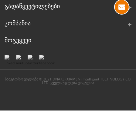
ᲒᲐᲓᲐᲬᲧᲕᲔᲢᲘᲚᲔᲑᲔᲑᲘ
ᲙᲝᲛᲞᲐᲜᲘᲐ
ᲛᲝᲒᲕᲧᲔᲕᲘ
საავტორო უფლება © 2021 DNAKE (XIAMEN) Intelligent TECHNOLOGY CO.
LTD..ყველა უფლება დაცულია