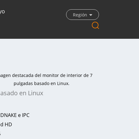
yo
Región
basado en Linux
P DNAKE e IPC
ad HD
5