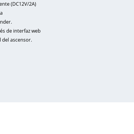
iente (DC12V/2A)
sa
ender.
vés de interfaz web
l del ascensor.