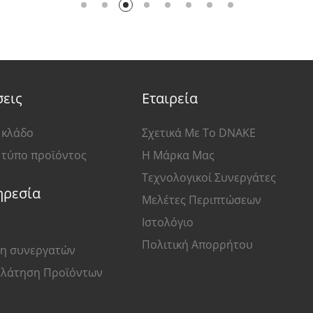
σεις
Εταιρεία
 κλάδο
Σχετικά Με Το DNAKE
 τύπο προϊόντος
Η Μάρκα Μας
Τεχνολογικοί Συνεργάτες
ηρεσία
Μελέτες Περιπτώσεων
Ιστολόγιο
Πολιτική Απορρήτου
η συνεργατών
ηλάτηση Προϊόντων