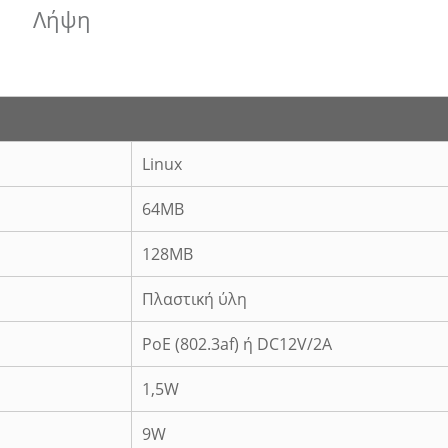
Λήψη
Linux
64MB
128MB
Πλαστική ύλη
PoE (802.3af) ή DC12V/2A
1,5W
9W