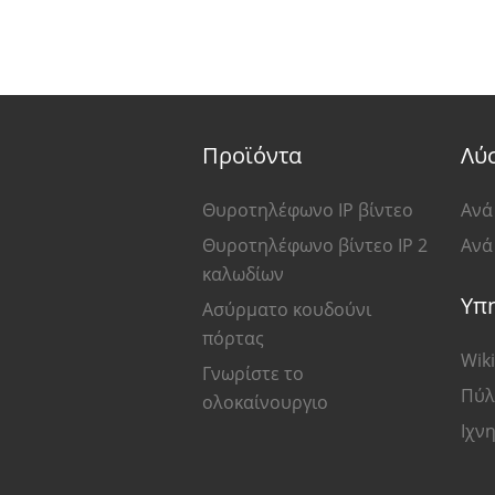
Προϊόντα
Λύ
Θυροτηλέφωνο IP βίντεο
Ανά
Θυροτηλέφωνο βίντεο IP 2
Ανά
καλωδίων
Υπ
Ασύρματο κουδούνι
πόρτας
Wiki
Γνωρίστε το
Πύλ
ολοκαίνουργιο
Ιχν