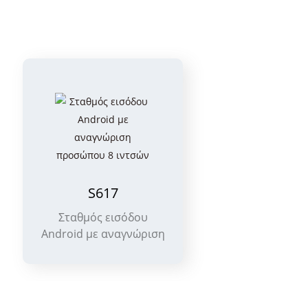
Εσω
S617
And
Σταθμός εισόδου
Android με αναγνώριση
προσώπου 8 ιντσών