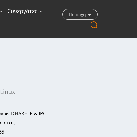
Συνεργάτες
Περιοχή
Linux
νων DNAKE IP & IPC
ότητας
85