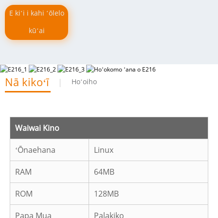
E kiʻi i kahi ʻōlelo
kūʻai
Nā kikoʻī
Hoʻoiho
Waiwai Kino
ʻŌnaehana
Linux
RAM
64MB
ROM
128MB
Papa Mua
Palakiko