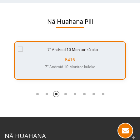
Nā Huahana Pili
E416
7” Android 10 Monitor kūloko
NĀ HUAHANA