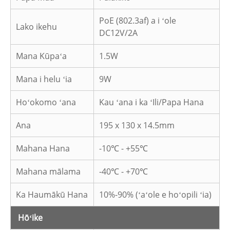
PoE (802.3af) a i ʻole
Lako ikehu
DC12V/2A
Mana Kūpaʻa
1.5W
Mana i helu ʻia
9W
Hoʻokomo ʻana
Kau ʻana i ka ʻIli/Papa ​​Hana
Ana
195 x 130 x 14.5mm
Mahana Hana
-10℃ - +55℃
Mahana mālama
-40℃ - +70℃
Ka Haumākū Hana
10%-90% (ʻaʻole e hoʻopili ʻia)
Hōʻike