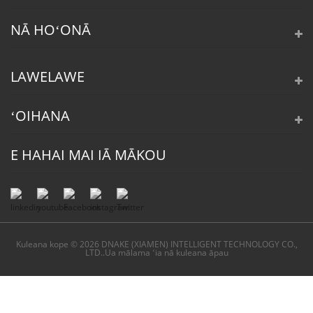
NĀ HOʻONĀ
LAWELAWE
ʻOIHANA
E HAHAI MAI IĀ MĀKOU
Kuleana kope © 2026 DNAKE (XIAMEN) INTELLIGENT TECHNOLOGY CO.,
LTD..Ua mālama ʻia nā kuleana āpau