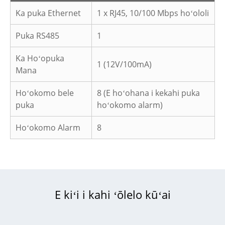
Ka puka Ethernet
1 x RJ45, 10/100 Mbps hoʻololi
Puka RS485
1
Ka Hoʻopuka
1 (12V/100mA)
Mana
Hoʻokomo bele
8 (E hoʻohana i kekahi puka
puka
hoʻokomo alarm)
Hoʻokomo Alarm
8
E kiʻi i kahi ʻōlelo kūʻai