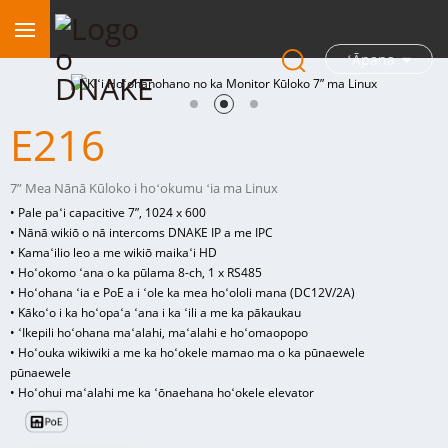
ʻĀpana
E216
7” Mea Nānā Kūloko i hoʻokumu ʻia ma Linux
• Pale paʻi capacitive 7”, 1024 x 600
• Nānā wikiō o nā intercoms DNAKE IP a me IPC
• Kamaʻilio leo a me wikiō maikaʻi HD
• Hoʻokomo ʻana o ka pūlama 8-ch, 1 x RS485
• Hoʻohana ʻia e PoE a i ʻole ka mea hoʻololi mana (DC12V/2A)
• Kākoʻo i ka hoʻopaʻa ʻana i ka ʻili a me ka pākaukau
• ʻIkepili hoʻohana maʻalahi, maʻalahi e hoʻomaopopo
• Hoʻouka wikiwiki a me ka hoʻokele mamao ma o ka pūnaewele
pūnaewele
• Hoʻohui maʻalahi me ka ʻōnaehana hoʻokele elevator