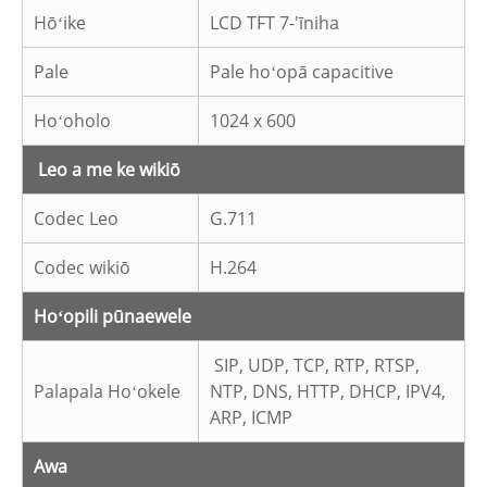
Hōʻike
LCD TFT 7-'īniha
Pale
Pale hoʻopā capacitive
Hoʻoholo
1024 x 600
Leo a me ke wikiō
Codec Leo
G.711
Codec wikiō
H.264
Hoʻopili pūnaewele
SIP, UDP, TCP, RTP, RTSP,
Palapala Hoʻokele
NTP, DNS, HTTP, DHCP, IPV4,
ARP, ICMP
Awa