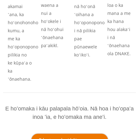
waena a
loa o ka
akamai
nā hoʻonā
nui a
mana a me
ʻana, ka
ʻoihana a
hoʻokele i
ka hana
hoʻonohonoho
hoʻoponopono
nā hoʻohui
hou alakaʻi
kumu, a
i nā pilikia
ʻōnaehana
i nā
me ka
pae
paʻakikī.
ʻōnaehana
hoʻoponopono
pūnaewele
ola DNAKE.
pilikia no
koʻikoʻi.
ke kūpaʻa o
ka
ʻōnaehana.
E hoʻomaka i kāu palapala hōʻoia. Nā hoa i hoʻopaʻa
inoa ʻia, e hoʻomaka ma aneʻi.