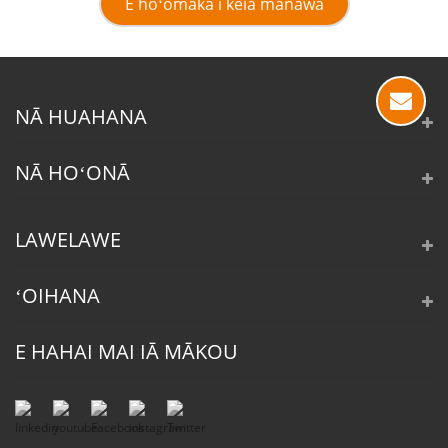
E hoʻomaka i kēia manawa
NĀ HUAHANA
NĀ HOʻONĀ
LAWELAWE
ʻOIHANA
E HAHAI MAI IĀ MĀKOU