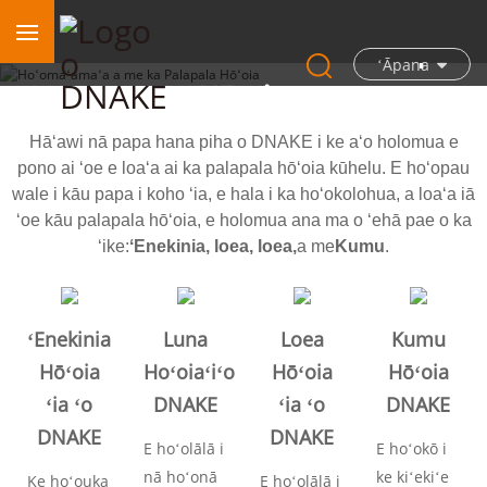
Hoʻomaʻamaʻa a me ka Palapala
ʻĀpana
Hōʻoia
Hāʻawi nā papa hana piha o DNAKE i ke aʻo holomua e
pono ai ʻoe e loaʻa ai ka palapala hōʻoia kūhelu. E hoʻopau
wale i kāu papa i koho ʻia, e hala i ka hoʻokolohua, a loaʻa iā
ʻoe kāu palapala hōʻoia, e holomua ana ma o ʻehā pae o ka
ʻike:
ʻEnekinia, loea, loea,
a me
Kumu
.
ʻEnekinia
Luna
Loea
Kumu
Hōʻoia
Hoʻoiaʻiʻo
Hōʻoia
Hōʻoia
ʻia ʻo
DNAKE
ʻia ʻo
DNAKE
DNAKE
DNAKE
E hoʻolālā i
E hoʻokō i
nā hoʻonā
ke kiʻekiʻe
Ke hoʻouka
E hoʻolālā i