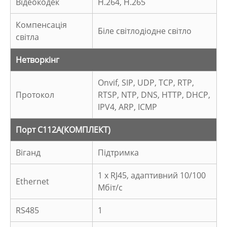
Відеокодек
H.264, H.265
Компенсація
Біле світлодіодне світло
світла
Нетворкінг
Onvif, SIP, UDP, TCP, RTP,
Протокол
RTSP, NTP, DNS, HTTP, DHCP,
IPV4, ARP, ICMP
Порт C112A
(КОМПЛЕКТ)
Віганд
Підтримка
1 x RJ45, адаптивний 10/100
Ethernet
Мбіт/с
RS485
1