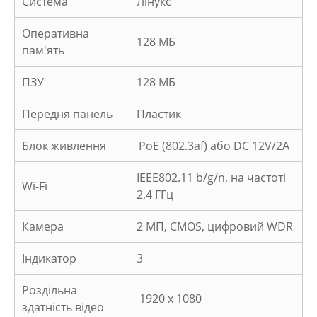
Система
Лінукс
Оперативна
128 МБ
пам'ять
ПЗУ
128 МБ
Передня панель
Пластик
Блок живлення
PoE (802.3af) або DC 12V/2A
IEEE802.11 b/g/n, на частоті
Wi-Fi
2,4 ГГц
Камера
2 МП, CMOS, цифровий WDR
Індикатор
3
Роздільна
1920 x 1080
здатність відео