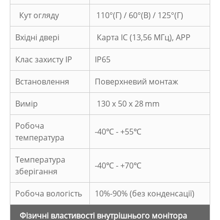
Кут огляду
110°(Г) / 60°(В) / 125°(Г)
Вхідні двері
Карта IC (13,56 МГц), APP
Клас захисту IP
IP65
Встановлення
Поверхневий монтаж
Вимір
130 x 50 x 28
mm
Робоча
-40℃ - +55℃
температура
Температура
-40℃ - +70℃
зберігання
Робоча вологість
10%-90% (без конденсації)
Фізичні властивості внутрішнього монітора