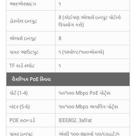
આરએસ૪૮૫
૧
8 (કોઈપણ એલાર્મ ઇનપુટ પોર્ટનો
ડોરબેલ ઇનપુટ
ઉપયોગ કરો)
એલાર્મ ઇનપુટ
8
પાવર આઉટપુટ
૧ (૧૨વોલ્ટ/૧૦૦એમએ)
TF કાર્ડ સ્લોટ
૧
વૈકલ્પિક PoE સ્વિચ
પોર્ટ (1-4)
૧૦/૧૦૦ Mbps PoE પોર્ટ્સ
બંદર (5-6)
૧૦/૧૦૦ Mbps અપલિંક પોર્ટ્સ
POE સ્ટાન્ડર્ડ
IEEE802. 3af/at
પાવર ઇનપુટ
એસી ૧૦૦-૨૪૦વો ૫૦/૬૦હર્ટ્ઝ