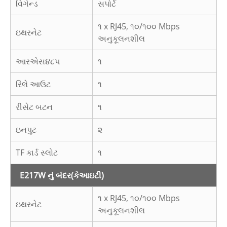
વિગેન્ડ
સપોર્ટ
૧ x RJ45, ૧૦/૧૦૦ Mbps
ઇથરનેટ
અનુકૂલનશીલ
આરએસ૪૮૫
૧
રિલે આઉટ
૧
રીસેટ બટન
૧
ઇનપુટ
૨
TF કાર્ડ સ્લોટ
૧
E217W નું બંદર
(કેઆઇટી)
૧ x RJ45, ૧૦/૧૦૦ Mbps
ઇથરનેટ
અનુકૂલનશીલ