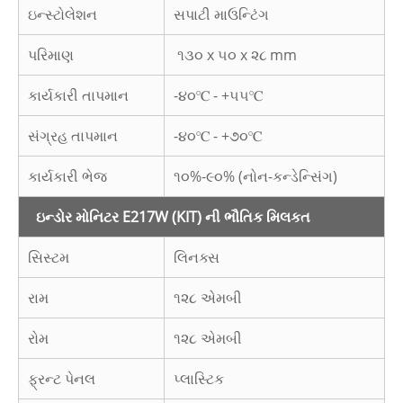
ઇન્સ્ટોલેશન
સપાટી માઉન્ટિંગ
પરિમાણ
૧૩૦ x ૫૦ x ૨૮
mm
કાર્યકારી તાપમાન
-૪૦℃ - +૫૫℃
સંગ્રહ તાપમાન
-૪૦℃ - +૭૦℃
કાર્યકારી ભેજ
૧૦%-૯૦% (નોન-કન્ડેન્સિંગ)
ઇન્ડોર મોનિટર E217W (KIT) ની ભૌતિક મિલકત
સિસ્ટમ
લિનક્સ
રામ
૧૨૮ એમબી
રોમ
૧૨૮ એમબી
ફ્રન્ટ પેનલ
પ્લાસ્ટિક