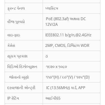
ફ્રન્ટ પેનલ
પ્લાસ્ટિક
PoE (802.3af) અથવા DC
વીજ પુરવઠો
12V/2A
વાઇ-ફાઇ
IEEE802.11 b/g/n,@2.4GHz
કેમેરા
2MP, CMOS, ડિજિટલ WDR
સૂચક પ્રકાશ
૩
વિડિઓ રિઝોલ્યુશન
૧૯૨૦ x ૧૦૮૦
જોવાનો ખૂણો
૧૧૦°(H) / ૬૦°(V) / ૧૨૫°(D)
દરવાજાની એન્ટ્રી
IC (13.56MHz) કાર્ડ, APP
IP રેટિંગ
આઈપી65