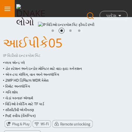
પ્રદેશ
આઈપીકે05
IP વિડીયો ઇન્ટરકોમ કિટ
•
પ્લગ એન્ડ પ્લે
• ડોર સ્ટેશન અને ઇન્ડોર મોનિટર માટે વાઇ-ફાઇ કનેક્શન
• એક-ટચ કૉલિંગ, વાત અને અનલૉકિંગ
• 2MP HD ડિજિટલ WDR કેમેરા
• રિમોટ અનલોકિંગ
• ગતિ શોધ
• ચેડાં કરનારું એલાર્મ
• વિડિઓ રેકોર્ડિંગ માટે TF કાર્ડ
• સીસીટીવી એકીકરણ
• PoE સ્વીચ (વૈકલ્પિક)