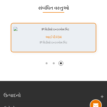
સંબંધિત વસ્તુઓ
આઈપીકે04
IP વિડીયો ઇન્ટરકોમ કિટ
ઉત્પાદનો