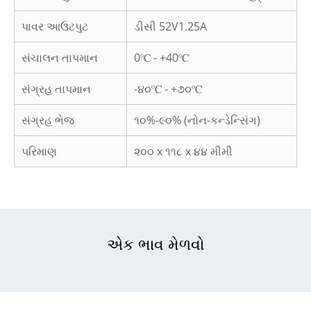
પાવર આઉટપુટ
ડીસી 52V1.25A
સંચાલન તાપમાન
0℃ - +40℃
સંગ્રહ તાપમાન
-૪૦℃ - +૭૦℃
સંગ્રહ ભેજ
૧૦%-૯૦% (નોન-કન્ડેન્સિંગ)
પરિમાણ
૨૦૦ x ૧૧૮ x ૪૪ મીમી
એક ભાવ મેળવો