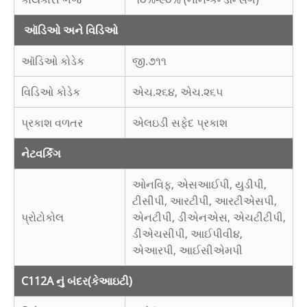
ઑડિઓ અને વિડિઓ
ઑડિઓ કોડેક
જી.૭૧૧
વિડિઓ કોડેક
એચ.૨૬૪, એચ.૨૬૫
પ્રકાશ વળતર
એલઇડી સફેદ પ્રકાશ
નેટવર્કિંગ
ઓનવિફ, એસઆઈપી, યુડીપી,
ટીસીપી, આરટીપી, આરટીએસપી,
પ્રોટોકોલ
એનટીપી, ડીએનએસ, એચટીટીપી,
ડીએચસીપી, આઈપીવી૪,
એઆરપી, આઈસીએમપી
C112A નું બંદર
(કેઆઇટી)