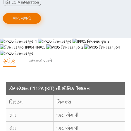
ભાવ મેળવો
સ્પેક
ડાઉનલોડ કરો
ડોર સ્ટેશન C112A (KIT) ની ભૌતિક મિલકત
સિસ્ટમ
લિનક્સ
રામ
૧૨૮ એમબી
રોમ
૧૨૮ એમબી