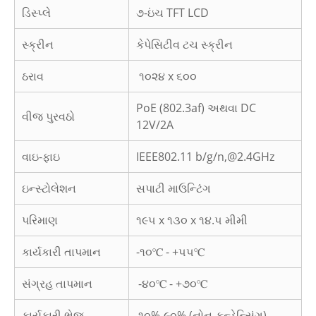
ડિસ્પ્લે
૭-ઇંચ TFT LCD
સ્ક્રીન
કેપેસિટીવ ટચ સ્ક્રીન
ઠરાવ
૧૦૨૪ x ૬૦૦
PoE (802.3af) અથવા DC
વીજ પુરવઠો
12V/2A
વાઇ-ફાઇ
IEEE802.11 b/g/n,@2.4GHz
ઇન્સ્ટોલેશન
સપાટી માઉન્ટિંગ
પરિમાણ
૧૯૫ x ૧૩૦ x ૧૪.૫ મીમી
કાર્યકારી તાપમાન
-૧૦℃ - +૫૫℃
સંગ્રહ તાપમાન
-૪૦℃ - +૭૦℃
કાર્યકારી ભેજ
૧૦%-૯૦% (નોન-કન્ડેન્સિંગ)