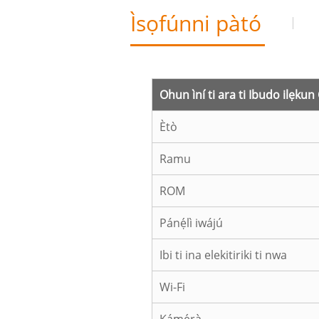
Ìsọfúnni pàtó
Ohun ìní ti ara ti Ibudo ilẹkun
Ètò
Ramu
ROM
Pánẹ́lì iwájú
Ibi ti ina elekitiriki ti nwa
Wi-Fi