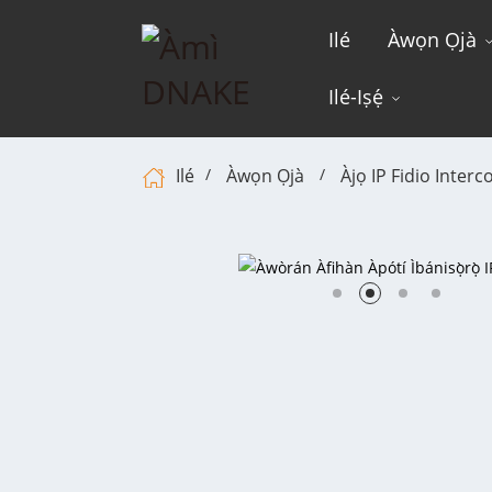
Ilé
Àwọn Ọjà
Ilé-Iṣẹ́
Ilé
Àwọn Ọjà
Àjọ IP Fidio Inter