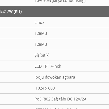
10%-90% (kii ṣe condensing)
e E217W (KIT)
Linux
128MB
128MB
Ṣíṣípítíkì
LCD TFT 7-inch
Iboju ifọwọkan agbara
1024 x 600
PoE (802.3af) tàbí DC 12V/2A