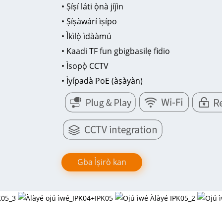
• Ṣíṣí láti ọ̀nà jíjìn
• Ṣíṣàwárí ìṣípo
• Ìkìlọ̀ ìdààmú
• Kaadi TF fun gbigbasilẹ fidio
• Ìsopọ̀ CCTV
• Ìyípadà PoE (àṣàyàn)
Gba Ìṣirò kan