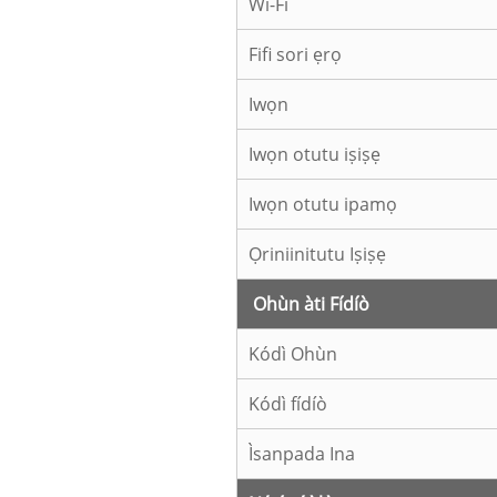
Wi-Fi
Fifi sori ẹrọ
Iwọn
Iwọn otutu iṣiṣẹ
Iwọn otutu ipamọ
Ọriniinitutu Iṣiṣẹ
Ohùn àti Fídíò
Kódì Ohùn
Kódì fídíò
Ìsanpada Ina