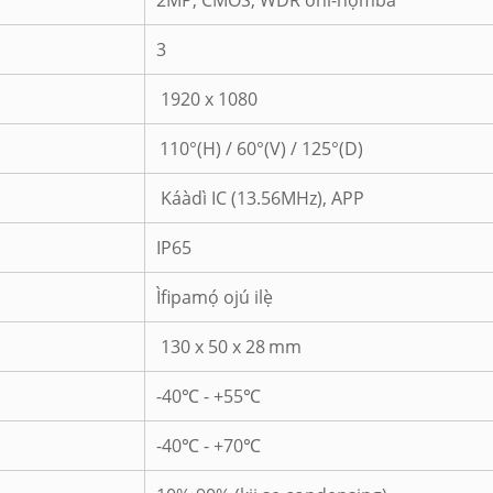
2MP, CMOS, WDR oni-nọmba
3
1920 x 1080
110°(H) / 60°(V) / 125°(D)
Káàdì IC (13.56MHz), APP
IP65
Ìfipamọ́ ojú ilẹ̀
130 x 50 x 28
mm
-40℃ - +55℃
-40℃ - +70℃