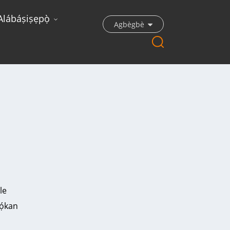
lábáṣiṣẹpọ̀
Agbègbè
le
wọ́kan