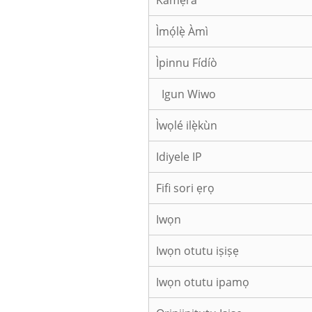
Kámẹ́rà
Ìmọ́lẹ̀ Àmì
Ìpinnu Fídíò
Igun Wiwo
Ìwọlé ilẹ̀kùn
Idiyele IP
Fifi sori ẹrọ
Iwọn
Iwọn otutu iṣiṣẹ
Iwọn otutu ipamọ