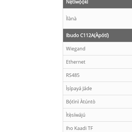
Nẹ́tíwọ́ọ̀kì
Ìlànà
Ibudo C112A
(Àpótí)
Wiegand
Ethernet
RS485
Ìṣípayá Jáde
Bọ́tìnì Àtúntò
Ìtẹ̀síwájú
Iho Kaadi TF