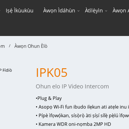
Iṣẹ́ Ìkùukùu
Àwọn Ìdáhùn
Àtìlẹ́yìn
Àwọn A
com
Àwọn Ohun Èlò
IPK05
Ohun elo IP Video Intercom
•
Plug & Play
• Asopọ Wi-Fi fun ibudo ilẹkun ati atẹle inu i
• Pípè ìfọwọ́kan, sísọ̀rọ̀ àti ṣíṣí sílẹ̀ pẹ̀lú ìfọ
• Kamera WDR oni-nọmba 2MP HD