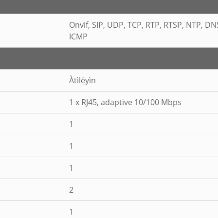
Onvif, SIP, UDP, TCP, RTP, RTSP, NTP, DN
ICMP
Àtìlẹ́yìn
1 x RJ45, adaptive 10/100 Mbps
1
1
1
2
1