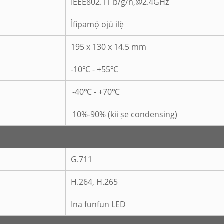
IEEE802.11 b/g/n,@2.4GHz
Ìfipamọ́ ojú ilẹ̀
195 x 130 x 14.5 mm
-10℃ - +55℃
-40℃ - +70℃
10%-90% (kii ṣe condensing)
G.711
H.264, H.265
Ina funfun LED