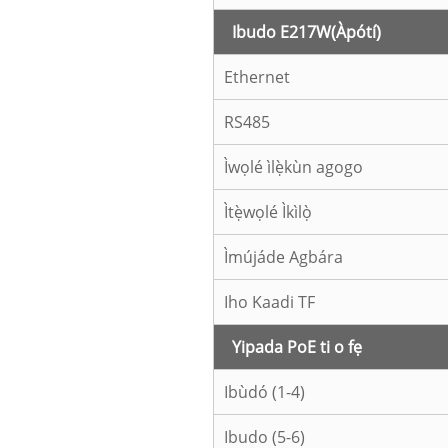
Ibudo E217W
(Àpótí)
Ethernet
RS485
Ìwọlé ìlẹ̀kùn agogo
Ìtẹ̀wọlé Ìkìlọ̀
Ìmújáde Agbára
Iho Kaadi TF
Yipada PoE ti o fẹ
Ibùdó (1-4)
Ibudo (5-6)