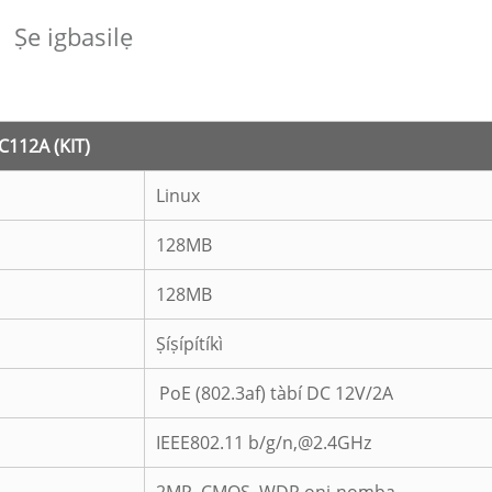
Ṣe igbasilẹ
 C112A (KIT)
Linux
128MB
128MB
Ṣíṣípítíkì
PoE (802.3af) tàbí DC 12V/2A
IEEE802.11 b/g/n,@2.4GHz