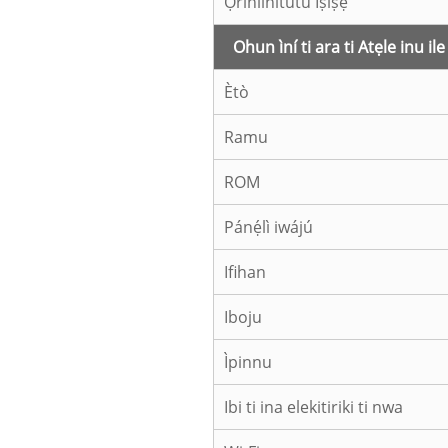
Ọriniinitutu Iṣiṣẹ
Ohun ìní ti ara ti Atẹle inu il
Ètò
Ramu
ROM
Pánẹ́lì iwájú
Ifihan
Iboju
Ìpinnu
Ibi ti ina elekitiriki ti nwa