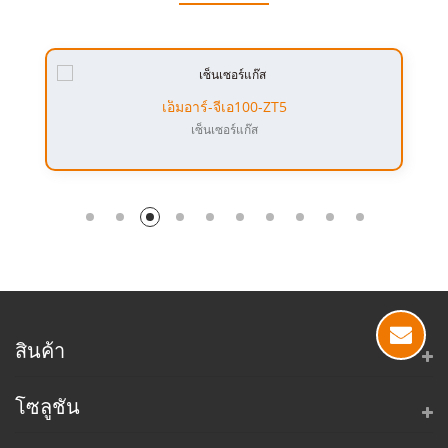
เอ็มอาร์-จีเอ100-ZT5
เซ็นเซอร์แก๊ส
สินค้า
โซลูชัน