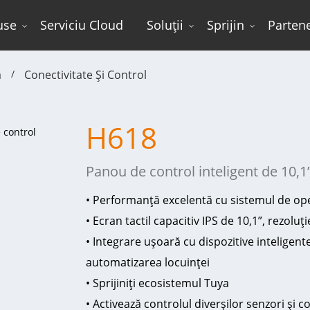
use
Serviciu Cloud
Soluții
Sprijin
Partene
ă
Conectivitate Și Control
H618
Panou de control inteligent de 10,1
• Performanță excelentă cu sistemul de op
• Ecran tactil capacitiv IPS de 10,1”, rezoluț
• Integrare ușoară cu dispozitive inteligent
automatizarea locuinței
• Sprijiniți ecosistemul Tuya
• Activează controlul diverșilor senzori și 