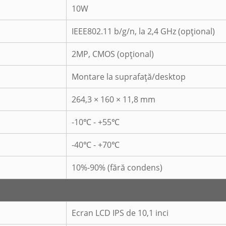
10W
IEEE802.11 b/g/n, la 2,4 GHz (opțional)
2MP, CMOS (opțional)
Montare la suprafață/desktop
264,3 × 160 × 11,8 mm
-10℃ - +55℃
-40℃ - +70℃
10%-90% (fără condens)
Ecran LCD IPS de 10,1 inci