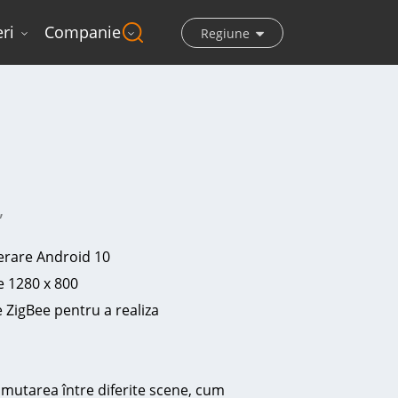
ri
Companie
Regiune
”
erare Android 10
ie 1280 x 800
e ZigBee pentru a realiza
comutarea între diferite scene, cum