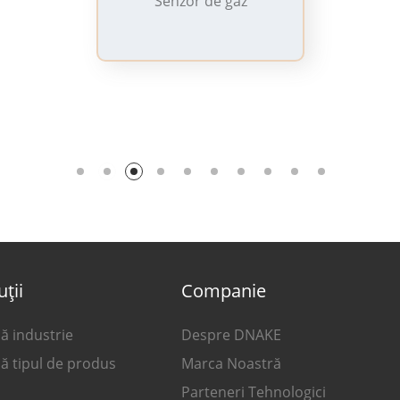
Senzor de gaz
uții
Companie
ă industrie
Despre DNAKE
ă tipul de produs
Marca Noastră
Parteneri Tehnologici