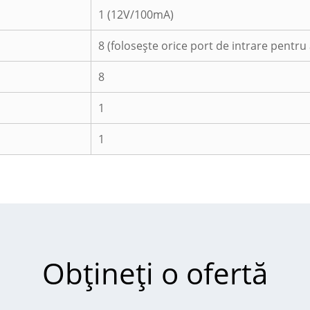
1 (12V/100mA)
8 (folosește orice port de intrare pentru
8
1
1
Obțineți o ofertă