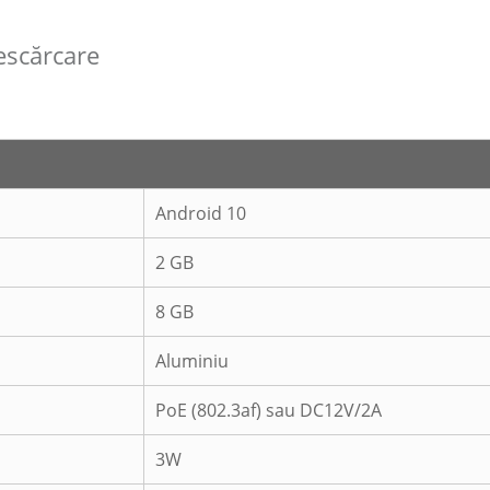
escărcare
Android 10
2 GB
8 GB
Aluminiu
PoE (802.3af) sau DC12V/2A
3W