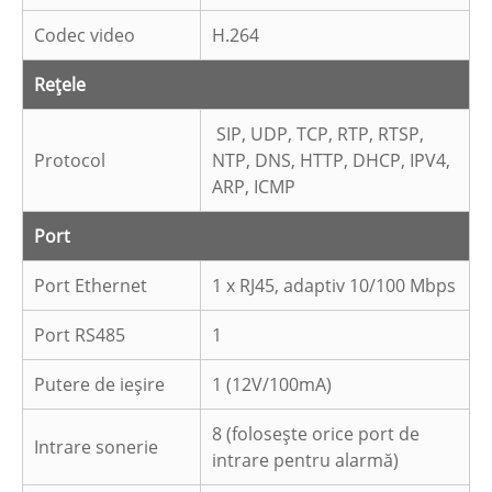
Codec video
H.264
Rețele
SIP, UDP, TCP, RTP, RTSP,
Protocol
NTP, DNS, HTTP, DHCP, IPV4,
ARP, ICMP
Port
Port Ethernet
1 x RJ45, adaptiv 10/100 Mbps
Port RS485
1
Putere de ieșire
1 (12V/100mA)
8 (folosește orice port de
Intrare sonerie
intrare pentru alarmă)