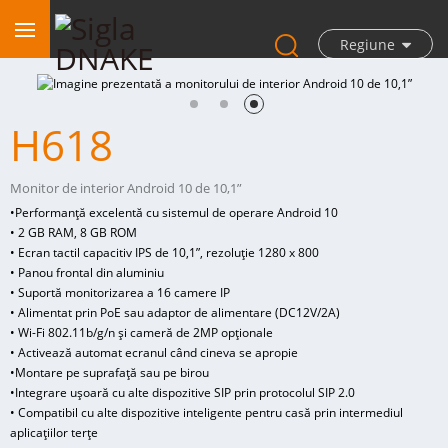
Regiune
H618
Monitor de interior Android 10 de 10,1”
•
Performanță excelentă cu sistemul de operare Android 10
• 2 GB RAM, 8 GB ROM
• Ecran tactil capacitiv IPS de 10,1”, rezoluție 1280 x 800
• Panou frontal din aluminiu
• Suportă monitorizarea a 16 camere IP
• Alimentat prin PoE sau adaptor de alimentare (DC12V/2A)
• Wi-Fi 802.11b/g/n și cameră de 2MP opționale
• Activează automat ecranul când cineva se apropie
•
Montare pe suprafață sau pe birou
•
Integrare ușoară cu alte dispozitive SIP prin protocolul SIP 2.0
• Compatibil cu alte dispozitive inteligente pentru casă prin intermediul
aplicațiilor terțe