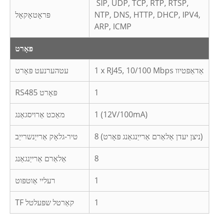
SIP, UDP, TCP, RTP, RTSP,
NTP, DNS, HTTP, DHCP, IPV4,
פּראָטאָקאָל
ARP, ICMP
פּאָרט
1 x RJ45, 10/100 Mbps אַדאַפּטיוו
עטהערנעט פּאָרט
1
RS485 פּאָרט
1 (12V/100mA)
מאַכט אַרויסגאַנג
8 (ניצן יעדן אַלאַרם אַרייַנגאַנג פּאָרט)
טיר-גלאָק אַרייַנשרייַב
8
אַלאַרם אַרייַנגאַנג
1
רעליי אַוטפּוט
1
TF קאַרטל שפּעלטל