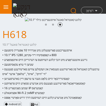
ראַיאָן
H618
10.1” קלוגע קאנטראל פאנעל
• אויסגעצייכנטע פאָרשטעלונג מיט אַנדרויד 10 אָפּערירן סיסטעם
• 10.1” IPS קאַפּאַסיטיוו ריר-עקראַן, 1280 x 800
• גרינגע אינטעגראַציע מיט זיגבי קלוגע דעוויסעס צו דערגרייכן היים אויטאָמאַציע
• שטיצן די טויאַ עקאָסיסטעם
• ערמעגליכן קאנטראל פון פארשידענע סענסארן און וועקסלען צווישן פארשידענע סצענעס
ווי "היים", "אויס", "שלאפן" אדער "אויס"
• קאָנפיגורירבאַר היים בלאַט מעניו צו טרעפן דיין באדערפענישן
• קאַסטאַמייזאַבאַל פאַרשידענע סצענעס מיט אנדערע סמאַרט היים פּראָדוקטן
• שטיצן מאָניטאָרינג 16 IP קאַמעראַס
• אפציאנאלע Wi-Fi און 2MP קאַמעראַ
• קאָמפּאַטיבל מיט אַנדערע קלוגע היים דעוויסעס דורך דריט-פּאַרטיי אַפּפּס