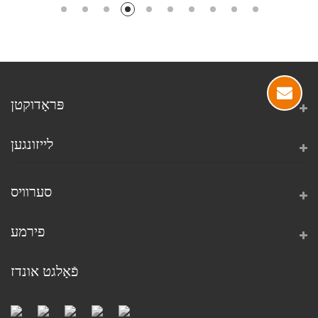
פּראָדוקטן
לייזונגען
סערוויס
פירמע
פֿאָלגט אונדז