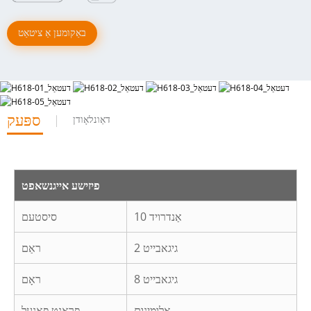
באַקומען אַ ציטאַט
ספּעק
דאַונלאָודן
פיזישע אייגנשאפט
אַנדרויד 10
סיסטעם
2 גיגאבייט
ראַם
8 גיגאבייט
ראָם
אַלומינום
פראָנט פּאַנעל