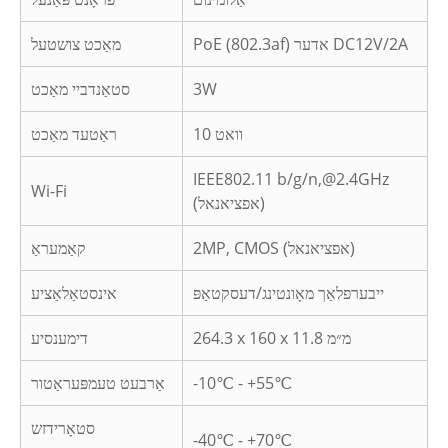
PoE (802.3af) אדער DC12V/2A
מאַכט צושטעל
3W
סטאַנדביי מאַכט
10 וואט
ראַטעד מאַכט
IEEE802.11 b/g/n,@2.4GHz
Wi-Fi
(אפציאנאל)
2MP, CMOS (אפציאנאל)
קאַמעראַ
ייבערפלאַך מאָונטינג/דעסקטאַפּ
אינסטאַלאַציע
264.3 x 160 x 11.8 מ״מ
דימענסיע
-10℃ - +55℃
אַרבעט טעמפּעראַטור
סטאָרידזש
-40℃ - +70℃