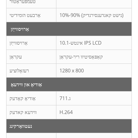
טעמפּעראַטור
10%-90% (נישט קאנדענסירנדיק)
אַרבעט הומידיטי
אַרויסווייַזן
10.1-אינטש IPS LCD
אַרויסווייַזן
קאַפּאַסיטיוו ריר-עקראַן
עקראַן
1280 x 800
רעזאָלוציע
אַודיאָ און ווידעאָ
ג.711
אַודיאָ קאָדעק
H.264
ווידעא קאדעק
נעטוואָרקינג