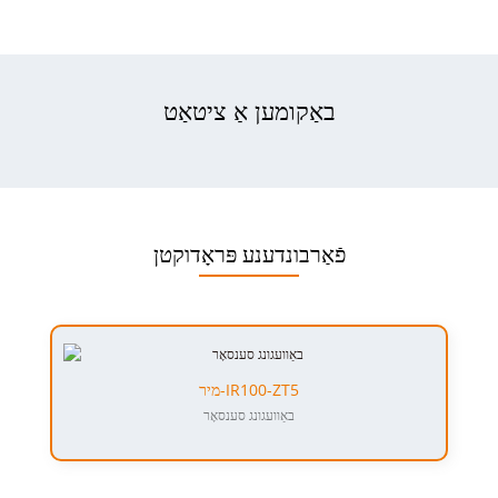
באַקומען אַ ציטאַט
פֿאַרבונדענע פּראָדוקטן
מיר-IR100-ZT5
באַוועגונג סענסאָר