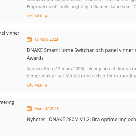
Empowerment" hölls högtidligt i Xiamen, känd som "Ch
närvarande befinner sig industrin för artificiell intell
LÄS MER
13 Mars 2023
DNAKE Smart Home Switchar och panel vinner si
Awards
Xiamen, Kina (13 mars 2023) – Vi är glada att kunna
hemprodukter har fått två utmärkelser för extraordin
funktioner från den 16:e årliga upplagan av Internati
LÄS MER
Mars-07-2023
Nyheter i DNAKE 280M V1.2: Bra optimering och