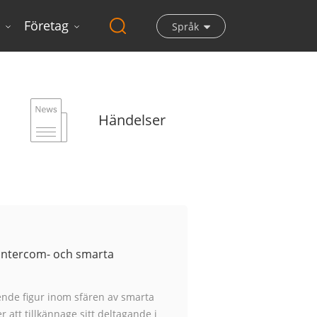
s
Företag
Språk
Händelser
intercom- och smarta
ende figur inom sfären av smarta
 att tillkännage sitt deltagande i