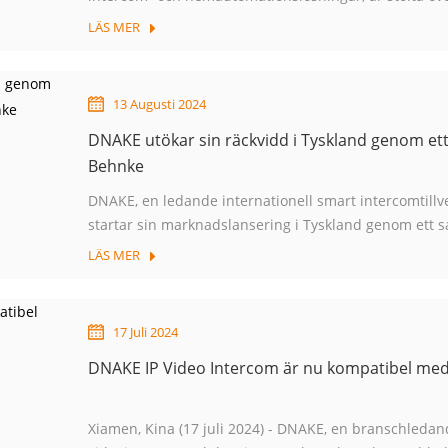
Security Essen 2024. Den främsta säkerhetsmässan ko
LÄS MER
13 Augusti 2024
DNAKE utökar sin räckvidd i Tyskland genom et
Behnke
DNAKE, en ledande internationell smart intercomtillv
startar sin marknadslansering i Tyskland genom et
ny distributionspartner. Telecom Behnke har etablerat
LÄS MER
17 Juli 2024
DNAKE IP Video Intercom är nu kompatibel med 
Xiamen, Kina (17 juli 2024) - DNAKE, en branschledande