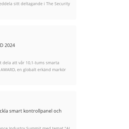
dela sitt deltagande i The Security
mingham , Un...
RD 2024
t dela att vår 10,1-tums smarta
N AWARD, en globalt erkänd markör
ilding Tech ...
ckla smart kontrollpanel och
ligence Industry Summit med temat "AI