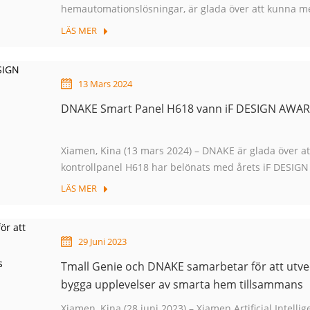
hemautomationslösningar, är glada över att kunna med
Event (TSE) som äger rum den 30 april till 2 maj i Bir
LÄS MER
13 Mars 2024
DNAKE Smart Panel H618 vann iF DESIGN AWA
Xiamen, Kina (13 mars 2024) – DNAKE är glada över at
kontrollpanel H618 har belönats med årets iF DESIG
för excellens inom design som belönats i kategorin "Bu
LÄS MER
29 Juni 2023
Tmall Genie och DNAKE samarbetar för att utve
bygga upplevelser av smarta hem tillsammans
Xiamen, Kina (28 juni 2023) – Xiamen Artificial Intel