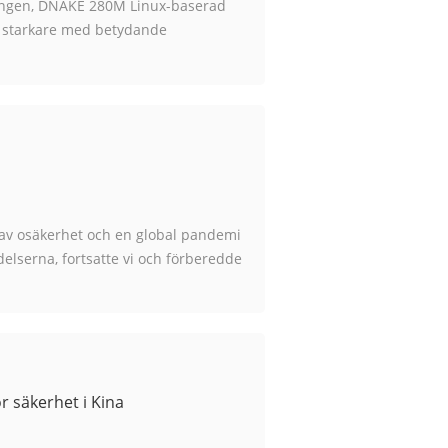
ingen, DNAKE 280M Linux-baserad
h starkare med betydande
evelse, vilket gör den till en ännu
r av osäkerhet och en global pandemi
lserna, fortsatte vi och förberedde
in i 2023 nu. Vad bättre...
 säkerhet i Kina