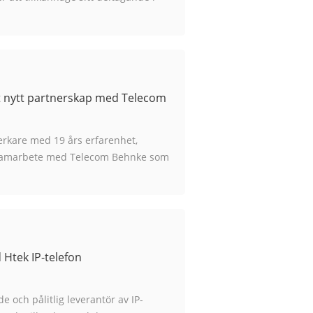
mmer att äga rum från S...
t nytt partnerskap med Telecom
erkare med 19 års erfarenhet,
t samarbete med Telecom Behnke som
...
Htek IP-telefon
 och pålitlig leverantör av IP-