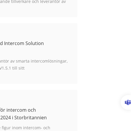
ande tillverkare och leverantör av
...
ud Intercom Solution
antör av smarta intercomlösningar,
5.1 till sitt
ormad för att öka flexibiliteten,
för intercom och
024 i Storbritannien
 figur inom intercom- och