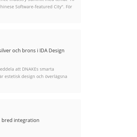
inese Software-featured City". För
igens i ett snabbt utvecklingsskede,...
lver och brons i IDA Design
 meddela att DNAKEs smarta
är estetisk design och överlägsna
onal Design Awards (IDA...
 bred integration