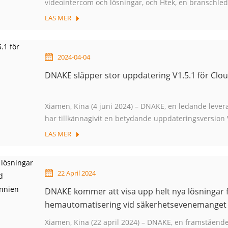
videointercom och lösningar, och Htek, en branschled
unified communications-utrustning, har framgångsrika
LÄS MER
2024-04-04
DNAKE släpper stor uppdatering V1.5.1 för Clo
Xiamen, Kina (4 juni 2024) – DNAKE, en ledande lever
har tillkännagivit en betydande uppdateringsversion V1.
molnintercomerbjudande. Den här uppdateringen är utf
LÄS MER
skalbarheten och...
22 April 2024
DNAKE kommer att visa upp helt nya lösningar 
hemautomatisering vid säkerhetsevenemanget 2
Xiamen, Kina (22 april 2024) – DNAKE, en framstående