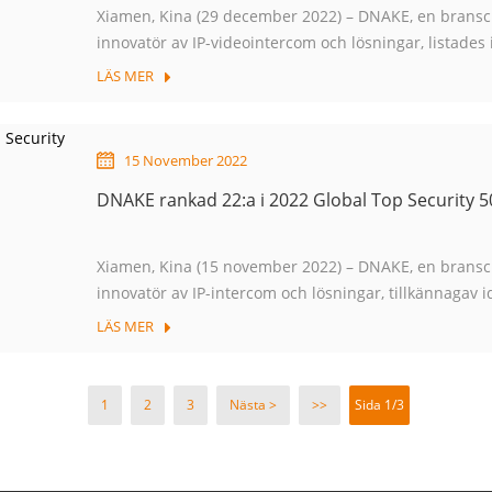
Xiamen, Kina (29 december 2022) – DNAKE, en branschl
innovatör av IP-videointercom och lösningar, listades
Brands-rankingen av a&s magazine, en globalt känd ..
LÄS MER
15 November 2022
DNAKE rankad 22:a i 2022 Global Top Security 
Xiamen, Kina (15 november 2022) – DNAKE, en branschl
innovatör av IP-intercom och lösningar, tillkännagav i
känd omfattande säkerhetsindustriplattform, har place
LÄS MER
1
2
3
Nästa >
>>
Sida 1/3