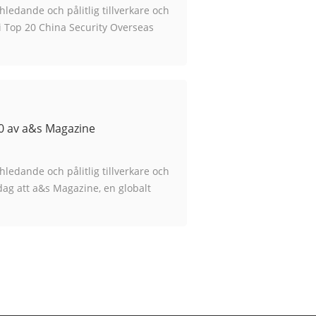
edande och pålitlig tillverkare och
 i Top 20 China Security Overseas
.
50 av a&s Magazine
edande och pålitlig tillverkare och
dag att a&s Magazine, en globalt
rat ...