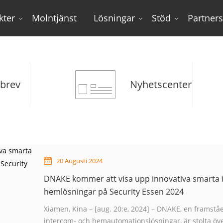
kter
Molntjänst
Lösningar
Stöd
Partner
Nyhetsbrev
brev
Nyhetscenter
20 Augusti 2024
DNAKE kommer att visa upp innovativa smarta 
hemlösningar på Security Essen 2024
Xiamen, Kina – [aug. 20:e, 2024] – DNAKE, en framstå
intercom- och hemautomationslösningar, är stolta över