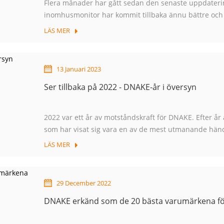
Flera månader har gått sedan den senaste uppdater
inomhusmonitor har kommit tillbaka ännu bättre oc
förbättringar av säkerhet, integritet och användaruppl
LÄS MER
mer pålitlig och användarvänlig...
13 Januari 2023
Ser tillbaka på 2022 - DNAKE-år i översyn
2022 var ett år av motståndskraft för DNAKE. Efter å
som har visat sig vara en av de mest utmanande hände
oss för att ta itu med det som väntade. Vi har satt oss 
LÄS MER
29 December 2022
DNAKE erkänd som de 20 bästa varumärkena för