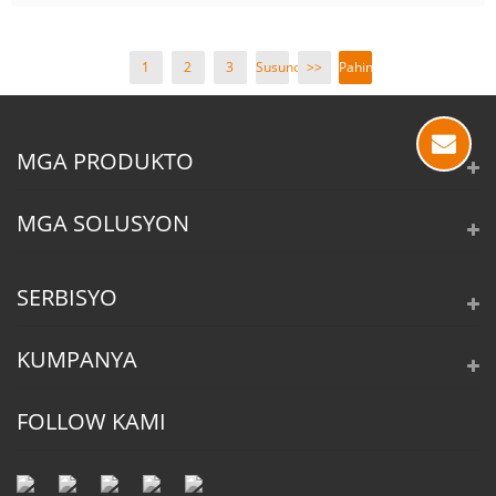
1
2
3
Susunod
>>
Pahina
>
1 / 3
MGA PRODUKTO
MGA SOLUSYON
SERBISYO
KUMPANYA
FOLLOW KAMI