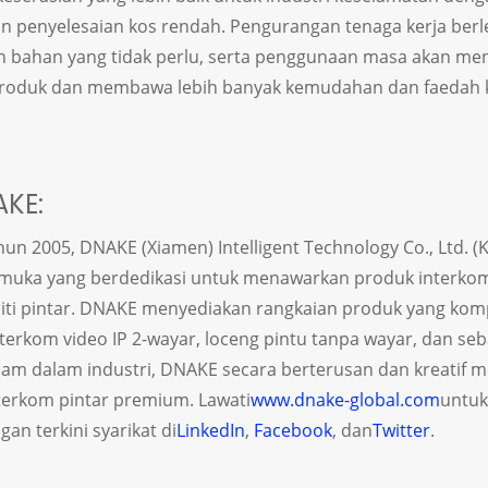
dan penyelesaian kos rendah. Pengurangan tenaga kerja berl
 bahan yang tidak perlu, serta penggunaan masa akan me
roduk dan membawa lebih banyak kemudahan dan faedah 
KE:
un 2005, DNAKE (Xiamen) Intelligent Technology Co., Ltd. 
kemuka yang berdedikasi untuk menawarkan produk interko
iti pintar. DNAKE menyediakan rangkaian produk yang kom
nterkom video IP 2-wayar, loceng pintu tanpa wayar, dan s
am dalam industri, DNAKE secara berterusan dan kreatif 
terkom pintar premium. Lawati
www.dnake-global.com
untuk
an terkini syarikat di
LinkedIn
,
Facebook
, dan
Twitter
.