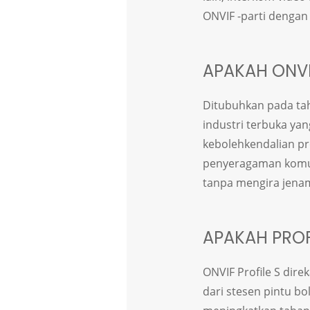
ONVIF -parti dengan
APAKAH ONVI
Ditubuhkan pada tah
industri terbuka y
kebolehkendalian pr
penyeragaman komuni
tanpa mengira jenam
APAKAH PROF
ONVIF Profile S dire
dari stesen pintu b