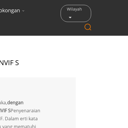
Wilayah
okongan
NVIF S
uka,
dengan
VIF S
Penyenaraian
F. Dalam erti kata
k yang mematuhi