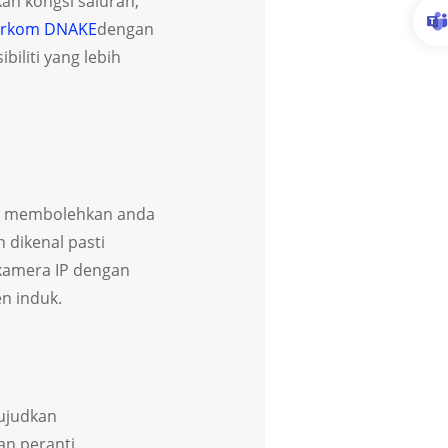
an kongsi saluran,
erkom DNAKE
dengan
iliti yang lebih
 S membolehkan anda
dikenal pasti
kamera IP dengan
n induk.
ujudkan
an peranti