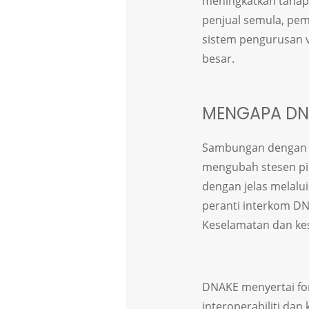
meningkatkan tahap 
penjual semula, pem
sistem pengurusan v
besar.
MENGAPA DNA
Sambungan dengan s
mengubah stesen pi
dengan jelas melal
peranti interkom D
Keselamatan dan kes
DNAKE menyertai fo
interoperabiliti dan