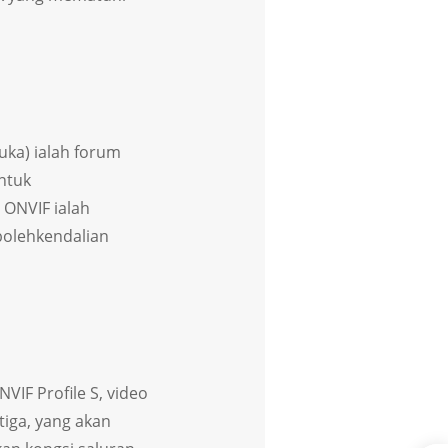
ka) ialah forum
ntuk
 ONVIF ialah
bolehkendalian
VIF Profile S, video
iga, yang akan