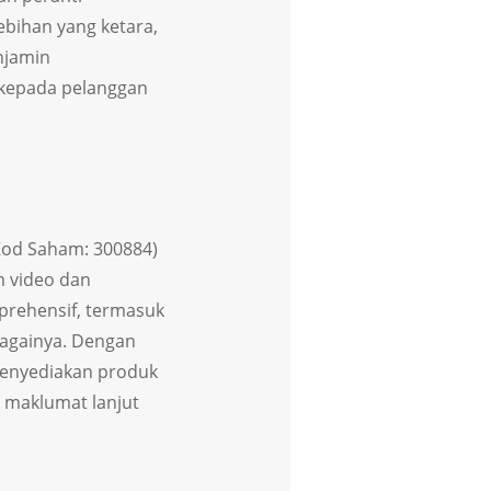
ebihan yang ketara,
njamin
kepada pelanggan
(Kod Saham: 300884)
m video dan
prehensif, termasuk
ebagainya. Dengan
menyediakan produk
 maklumat lanjut