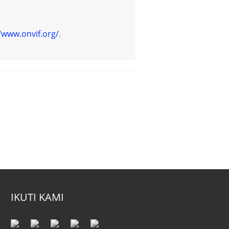
/www.onvif.org/
.
IKUTI KAMI