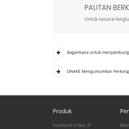
PAUTAN BERK
Untuk senarai lengka
Bagaimana untuk menyambungka
DNAKE Mengumumkan Perkongsia
Produk
Pen
Interkom Video IP
Men