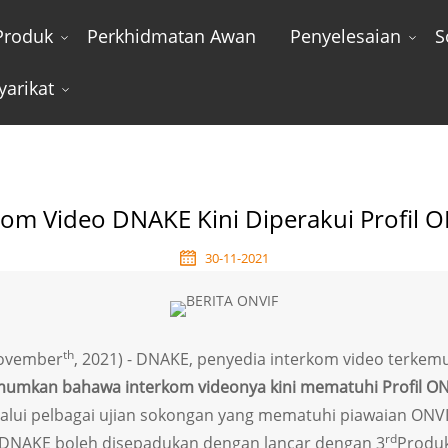
Produk
Perkhidmatan Awan
Penyelesaian
S
yarikat
Video DNAKE Kini Diperakui Profil ONVIF S
kom Video DNAKE Kini Diperakui Profil O
30-11-2021
th
November
, 2021) - DNAKE, penyedia interkom video terkem
umkan bahawa interkom videonya kini mematuhi Profil ON
lalui pelbagai ujian sokongan yang mematuhi piawaian ONVI
rd
o DNAKE boleh disepadukan dengan lancar dengan 3
Produ