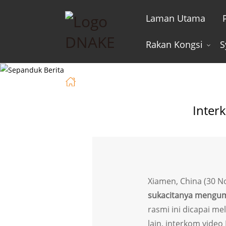
Laman Utama
Rakan Kongsi
S
Laman Utama
Berita
Interkom 
Inter
Xiamen, China (30 
sukacitanya mengum
rasmi ini dicapai me
lain, interkom vide