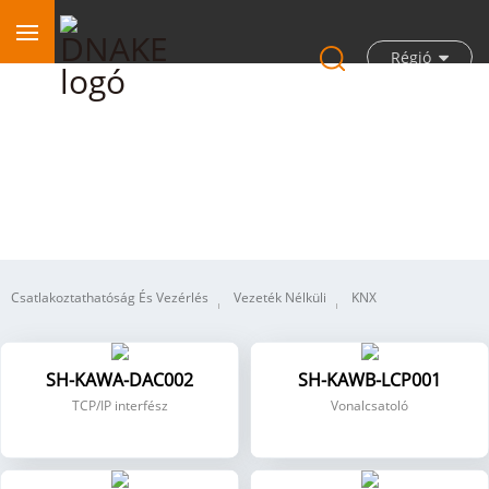
Régió
Okosotthon
Csatlakoztathatóság És Vezérlés
Vezeték Nélküli
KNX
SH-KAWA-DAC002
SH-KAWB-LCP001
TCP/IP interfész
Vonalcsatoló