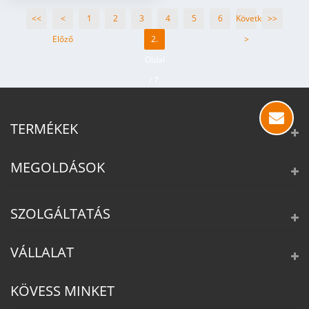
<<
<
1
2
3
4
5
6
Következő
>>
Előző
2.
>
Oldal
/ 7.
Oldal
TERMÉKEK
MEGOLDÁSOK
SZOLGÁLTATÁS
VÁLLALAT
KÖVESS MINKET