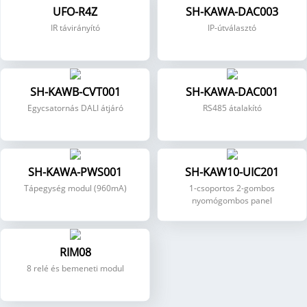
UFO-R4Z
SH-KAWA-DAC003
IR távirányító
IP-útválasztó
SH-KAWB-CVT001
SH-KAWA-DAC001
Egycsatornás DALI átjáró
RS485 átalakító
SH-KAWA-PWS001
SH-KAW10-UIC201
Tápegység modul (960mA)
1-csoportos 2-gombos
nyomógombos panel
RIM08
8 relé és bemeneti modul