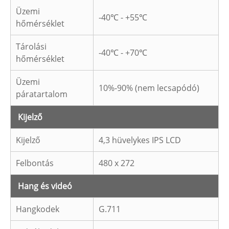
Üzemi
-40℃ - +55℃
hőmérséklet
Tárolási
-40℃ - +70℃
hőmérséklet
Üzemi
10%-90% (nem lecsapódó)
páratartalom
Kijelző
Kijelző
4,3 hüvelykes IPS LCD
Felbontás
480 x 272
Hang és videó
Hangkodek
G.711