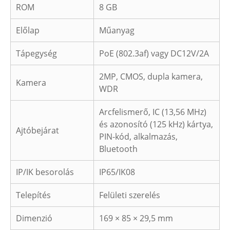
ROM
8 GB
Előlap
Műanyag
Tápegység
PoE (802.3af) vagy DC12V/2A
2MP, CMOS, dupla kamera,
Kamera
WDR
Arcfelismerő, IC (13,56 MHz)
és azonosító (125 kHz) kártya,
Ajtóbejárat
PIN-kód, alkalmazás,
Bluetooth
IP/IK besorolás
IP65/IK08
Telepítés
Felületi szerelés
Dimenzió
169 × 85 × 29,5 mm