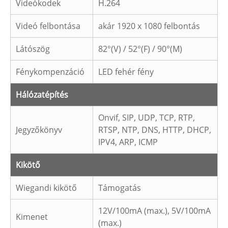
Videókodek
H.264
Videó felbontása
akár 1920 x 1080 felbontás
Látószög
82°(V) / 52°(F) / 90°(M)
Fénykompenzáció
LED fehér fény
Hálózatépítés
Onvif, SIP, UDP, TCP, RTP,
Jegyzőkönyv
RTSP, NTP, DNS, HTTP, DHCP,
IPV4, ARP, ICMP
Kikötő
Wiegandi kikötő
Támogatás
12V/100mA (max.), 5V/100mA
Kimenet
(max.)