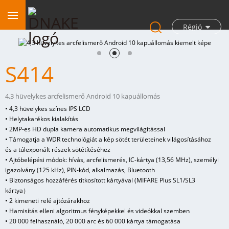
Régió
S414
4,3 hüvelykes arcfelismerő Android 10 kapuállomás
• 4,3 hüvelykes színes IPS LCD
• Helytakarékos kialakítás
• 2MP-es HD dupla kamera automatikus megvilágítással
• Támogatja a WDR technológiát a kép sötét területeinek világosításához
és a túlexponált részek sötétítéséhez
• Ajtóbelépési módok: hívás, arcfelismerés, IC-kártya (13,56 MHz), személyi
igazolvány (125 kHz), PIN-kód, alkalmazás, Bluetooth
• Biztonságos hozzáférés titkosított kártyával (MIFARE Plus SL1/SL3
kártya）
• 2 kimeneti relé ajtózárakhoz
• Hamisítás elleni algoritmus fényképekkel és videókkal szemben
• 20 000 felhasználó, 20 000 arc és 60 000 kártya támogatása