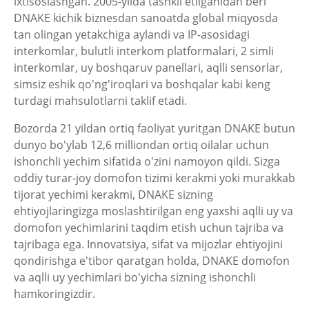
ixtisoslashgan. 2005-yilda tashkil etilganidan beri
DNAKE kichik biznesdan sanoatda global miqyosda
tan olingan yetakchiga aylandi va IP-asosidagi
interkomlar, bulutli interkom platformalari, 2 simli
interkomlar, uy boshqaruv panellari, aqlli sensorlar,
simsiz eshik qo'ng'iroqlari va boshqalar kabi keng
turdagi mahsulotlarni taklif etadi.
Bozorda 21 yildan ortiq faoliyat yuritgan DNAKE butun
dunyo bo'ylab 12,6 milliondan ortiq oilalar uchun
ishonchli yechim sifatida o'zini namoyon qildi. Sizga
oddiy turar-joy domofon tizimi kerakmi yoki murakkab
tijorat yechimi kerakmi, DNAKE sizning
ehtiyojlaringizga moslashtirilgan eng yaxshi aqlli uy va
domofon yechimlarini taqdim etish uchun tajriba va
tajribaga ega. Innovatsiya, sifat va mijozlar ehtiyojini
qondirishga e'tibor qaratgan holda, DNAKE domofon
va aqlli uy yechimlari bo'yicha sizning ishonchli
hamkoringizdir.