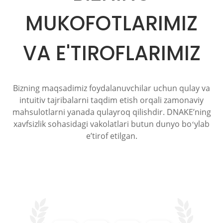
MUKOFOTLARIMIZ
VA E'TIROFLARIMIZ
Bizning maqsadimiz foydalanuvchilar uchun qulay va
intuitiv tajribalarni taqdim etish orqali zamonaviy
mahsulotlarni yanada qulayroq qilishdir. DNAKE’ning
xavfsizlik sohasidagi vakolatlari butun dunyo boʻylab
eʼtirof etilgan.