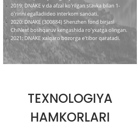
2019: DNAKE v da afzal ko'rilgan stavka bilan 1-
o'rinni egalladi
ideo interkom sanoati.
2020: DNAKE (300884) Shenzhen fond birjasi
ChiNext boshqaruv kengashida ro'yxatga olingan.
2021: DNAKE xalqaro bozorga e'tibor qaratadi.
TEXNOLOGIYA
HAMKORLARI