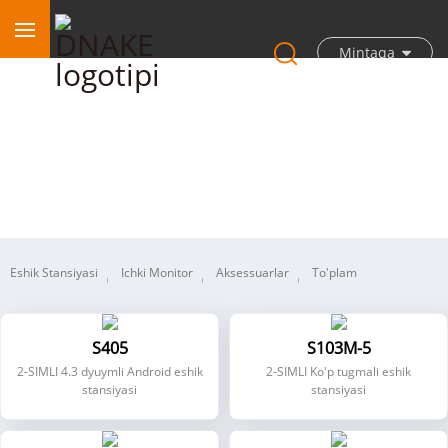
Mintaqa
2 simli IP video interkom
Eshik Stansiyasi
Ichki Monitor
Aksessuarlar
To'plam
S405
S103M-5
2-SIMLI 4.3 dyuymli Android eshik
2-SIMLI Ko'p tugmali eshik
stansiyasi
stansiyasi