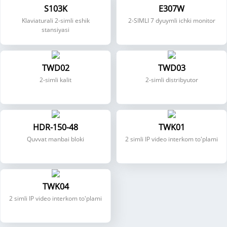
S103K
E307W
Klaviaturali 2-simli eshik
2-SIMLI 7 dyuymli ichki monitor
stansiyasi
TWD02
TWD03
2-simli kalit
2-simli distribyutor
HDR-150-48
TWK01
Quvvat manbai bloki
2 simli IP video interkom to'plami
TWK04
2 simli IP video interkom to'plami