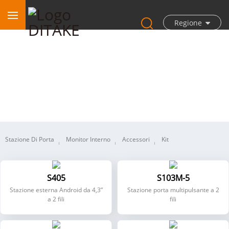
Regione
Videocitofono IP a 2 fili
Stazione Di Porta
Monitor Interno
Accessori
Kit
S405
S103M-5
Stazione esterna Android da 4,3”
Stazione porta multipulsante a 2
a 2 fili
fili