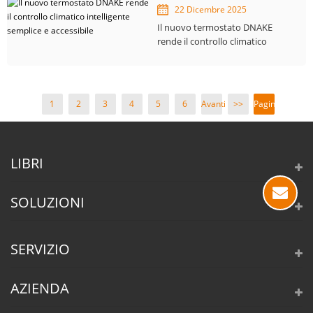
22 Dicembre 2025
Il nuovo termostato DNAKE
rende il controllo climatico
intelligente semplice e
accessibile
1
2
3
4
5
6
Avanti
>>
Pagina
>
1/19
LIBRI
SOLUZIONI
SERVIZIO
AZIENDA