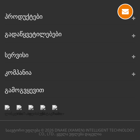
ᲞᲠᲝᲓᲣᲥᲢᲔᲑᲘ
ᲒᲐᲓᲐᲬᲧᲕᲔᲢᲘᲚᲔᲑᲔᲑᲘ
ᲡᲔᲠᲕᲘᲡᲘ
ᲙᲝᲛᲞᲐᲜᲘᲐ
ᲒᲐᲛᲝᲒᲕᲧᲔᲕᲘᲗ
საავტორო უფლება © 2026 DNAKE (XIAMEN) INTELLIGENT TECHNOLOGY
CO., LTD.. ყველა უფლება დაცულია