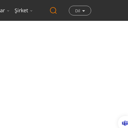
ar
Şirket
Dil
i