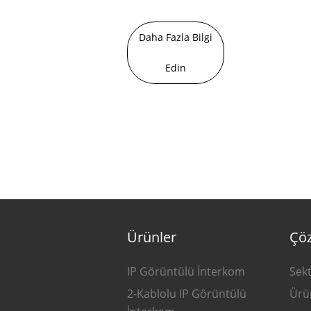
Daha Fazla Bilgi
Edin
Ürünler
Çö
IP Görüntülü İnterkom
Sek
2-Kablolu IP Görüntülü
Ürü