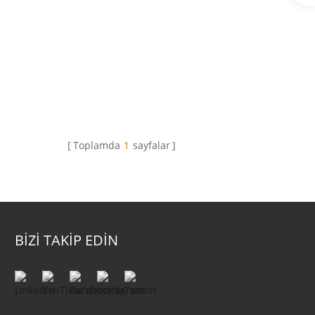
Toplamda
1
sayfalar
BİZİ TAKİP EDİN