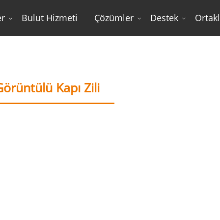
er
Bulut Hizmeti
Çözümler
Destek
Ortakl
Kablosuz Görüntülü Kapı Zil
örüntülü Kapı Zili