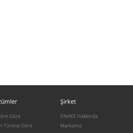
zümler
Şirket
töre Göre
DNAKE Hakkında
n Türüne Göre
Markamız