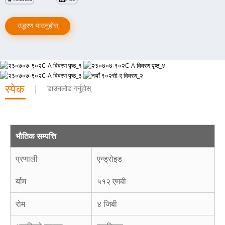
उद्धरण पाउनुहोस्
स्पेक
डाउनलोड गर्नुहोस्
भौतिक सम्पत्ति
प्रणाली
एन्ड्रोइड
र्याम
५१२ एमबी
रोम
४ जिबी