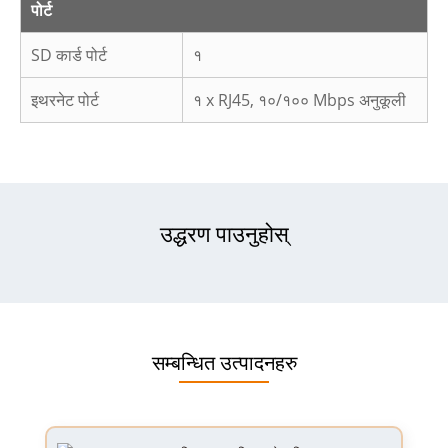
पोर्ट
SD कार्ड पोर्ट
१
इथरनेट पोर्ट
१ x RJ45, १०/१०० Mbps अनुकूली
उद्धरण पाउनुहोस्
सम्बन्धित उत्पादनहरु