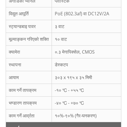
अगाडिको प्यानल
प्लास्टिक
विद्युत आपूर्ति
PoE (802.3af) वा DC12V/2A
स्ट्यान्डबाइ पावर
३ वाट
मूल्याङ्कन गरिएको शक्ति
१० वाट
क्यामेरा
०.३ मेगापिक्सेल, CMOS
स्थापना
डेस्कटप
आयाम
३०३ x १९५ x ३५ मिमी
काम गर्ने तापक्रम
-१० ℃ - +५५ ℃
भण्डारण तापक्रम
-४० ℃ - +७० ℃
काम गर्ने आर्द्रता
१०%-९०% (गैर-घनकरण)