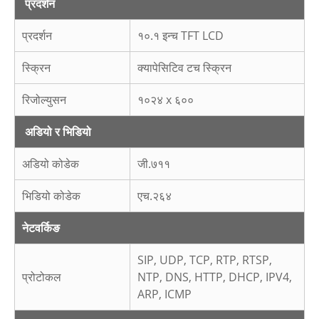
प्रदर्शन
प्रदर्शन
१०.१ इन्च TFT LCD
स्क्रिन
क्यापेसिटिव टच स्क्रिन
रिजोल्युसन
१०२४ x ६००
अडियो र भिडियो
अडियो कोडेक
जी.७११
भिडियो कोडेक
एच.२६४
नेटवर्किङ
SIP, UDP, TCP, RTP, RTSP,
प्रोटोकल
NTP, DNS, HTTP, DHCP, IPV4,
ARP, ICMP