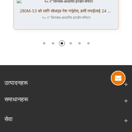
280M-S3 को लागि सोधपुछ पेश गर्नुहोस्, हामी तपाईंलाई 24 घण्टामा सम्पर्क गर्नेछौं।
१०.१” लिनक्स-आधारित इनडोर मनिटर
उत्पादनहरू
समाधानहरू
सेवा