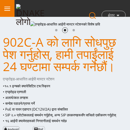
क्षेत्र
902C-A को लागि सोधपुछ
पेश गर्नुहोस्, हामी तपाईंलाई
24 घण्टामा सम्पर्क गर्नेछौं।
एन्ड्रोइड-आधारित आईपी मास्टर स्टेशन
•
१०.१ इन्चको क्यापेसिटिव टच स्क्रिन
• एन्ड्रोइड प्रणाली
• अलार्म/कल लगहरू
• सन्देश पठाउने/प्राप्त गर्ने
• PoE वा पावर एडाप्टर (DC12V/2A) द्वारा संचालित
• SIP २.० प्रोटोकललाई समर्थन गर्नुहोस्, अन्य SIP उपकरणहरूसँग सजिलो एकीकरण गर्नुहोस्
• १६ आईपी क्यामेराहरूको निगरानीलाई समर्थन गर्दछ