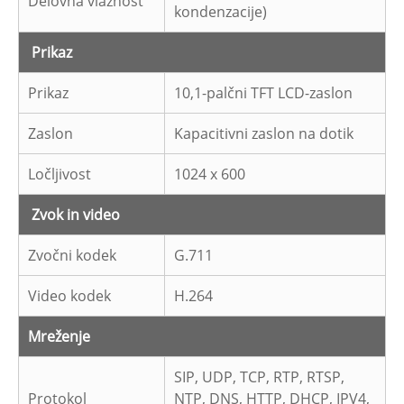
Delovna vlažnost
kondenzacije)
Prikaz
Prikaz
10,1-palčni TFT LCD-zaslon
Zaslon
Kapacitivni zaslon na dotik
Ločljivost
1024 x 600
Zvok in video
Zvočni kodek
G.711
Video kodek
H.264
Mreženje
SIP, UDP, TCP, RTP, RTSP,
Protokol
NTP, DNS, HTTP, DHCP, IPV4,