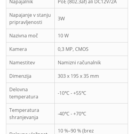
Napajalnik
PoE (802.3af) ali DC12V/2A
Napajanje v stanju
3W
pripravljenosti
Nazivna moč
10 W
Kamera
0,3 MP, CMOS
Namestitev
Namizni računalnik
Dimenzija
303 x 195 x 35 mm
Delovna
-10℃ - +55℃
temperatura
Temperatura
-40℃ - +70℃
shranjevanja
10 %–90 % (brez