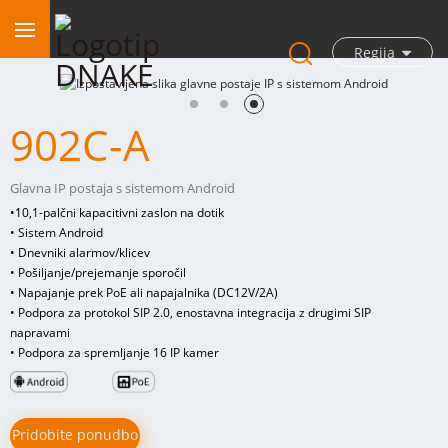
Regija
902C-A
Glavna IP postaja s sistemom Android
•
10,1-palčni kapacitivni zaslon na dotik
• Sistem Android
• Dnevniki alarmov/klicev
• Pošiljanje/prejemanje sporočil
• Napajanje prek PoE ali napajalnika (DC12V/2A)
• Podpora za protokol SIP 2.0, enostavna integracija z drugimi SIP
napravami
• Podpora za spremljanje 16 IP kamer
Pridobite ponudbo