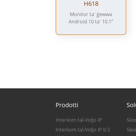
H618
Monitor ta' ġewwa
Android 10 ta' 10.1”
Prodotti
Sol
Interkom tal-Vidjo IP
Skon
Interkom tal-Vidjo IP b'2
Skon