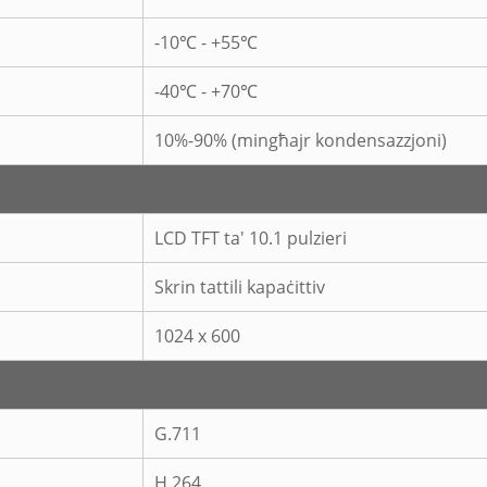
-10℃ - +55℃
-40℃ - +70℃
10%-90% (mingħajr kondensazzjoni)
LCD TFT ta' 10.1 pulzieri
Skrin tattili kapaċittiv
1024 x 600
G.711
H.264