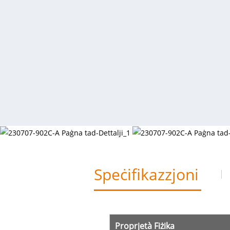
Speċifikazzjoni
Proprjetà Fiżika