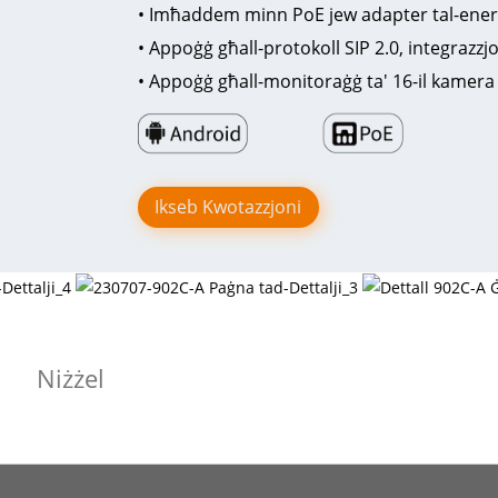
• Imħaddem minn PoE jew adapter tal-ener
• Appoġġ għall-protokoll SIP 2.0, integrazzjo
• Appoġġ għall-monitoraġġ ta' 16-il kamera 
Ikseb Kwotazzjoni
Niżżel