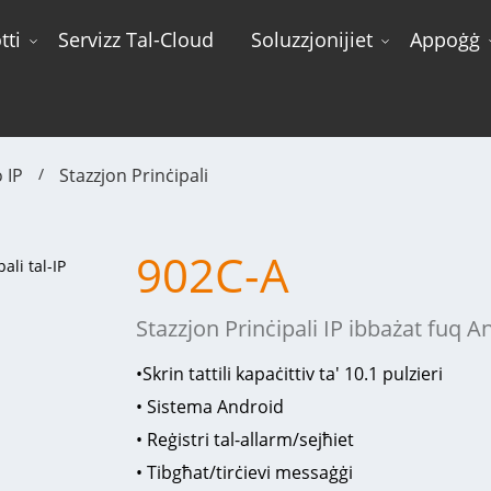
tti
Servizz Tal-Cloud
Soluzzjonijiet
Appoġġ
 IP
Stazzjon Prinċipali
902C-A
Stazzjon Prinċipali IP ibbażat fuq A
•
Skrin tattili kapaċittiv ta' 10.1 pulzieri
• Sistema Android
• Reġistri tal-allarm/sejħiet
• Tibgħat/tirċievi messaġġi