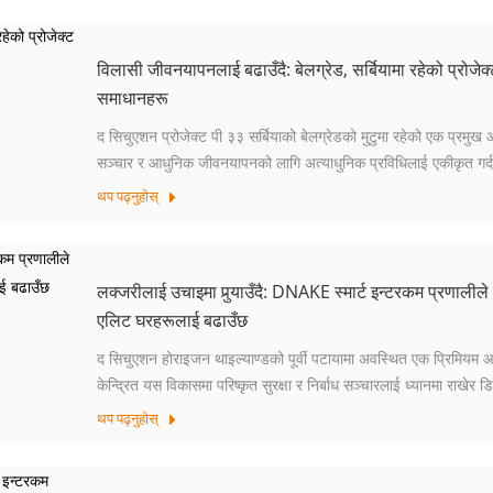
विलासी जीवनयापनलाई बढाउँदै: बेलग्रेड, सर्बियामा रहेको प्रोज
समाधानहरू
द सिचुएशन प्रोजेक्ट पी ३३ सर्बियाको बेलग्रेडको मुटुमा रहेको एक प्रमुख आ
सञ्चार र आधुनिक जीवनयापनको लागि अत्याधुनिक प्रविधिलाई एकीकृत गर्
गरेर ...
थप पढ्नुहोस्
लक्जरीलाई उचाइमा पुर्‍याउँदै: DNAKE स्मार्ट इन्टरकम प्रणालील
एलिट घरहरूलाई बढाउँछ
द सिचुएशन होराइजन थाइल्याण्डको पूर्वी पटायामा अवस्थित एक प्रिमि
केन्द्रित यस विकासमा परिष्कृत सुरक्षा र निर्बाध सञ्चारलाई ध्यानमा रा
लाइनमा...
थप पढ्नुहोस्