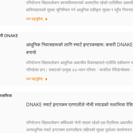
परियोजना सिंहावलोकन काजाकिस्तानको अल्माटीमा रहेको प्रतिष्ठित आवासीय 
बासिन्दाहरूको सुरक्षा सुनिश्चित गर्न आधुनिक एकीकृत सुरक्षा र पहुँच नियन्त
गर्न सक्षम स्केलेबल समाधान आवश्यक पर्दछ।
थप पढ्नुहोस्
आधुनिक निवासहरूको लागि स्मार्ट इन्टरकमहरू: कसरी DNAKE ले
बनायो
परियोजना सिंहावलोकन आधुनिक आवासीय विकासहरूले प्रविधि एकीकरण मार्फ
गरिरहेका छन्। राबाटको प्रमुख ४४-भवन परिसर - माजोरेल रेसिडेन्सेसमा -
प्रणालीहरूले कसरी बढाउन सक्छ भनेर प्रदर्शन गर्दछ...
थप पढ्नुहोस्
DNAKE स्मार्ट इन्टरकम प्रणालीले नोभी स्याडको स्लाभिजा रेसिडेन
परियोजना सिंहावलोकन सर्बियाको नोभी सादमा रहेको एक प्रिमियम आवासीय
अत्याधुनिक स्मार्ट इन्टरकम प्रणालीहरू सहितको सुरक्षा पूर्वाधार कार्यान्