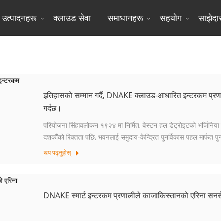
उत्पादनहरू
क्लाउड सेवा
समाधानहरू
सहयोग
साझेदा
केस स्टडीज
इतिहासको सम्मान गर्दै, DNAKE क्लाउड-आधारित इन्टरकम प्रणाली
गर्दछ।
परियोजना सिंहावलोकन १९२४ मा निर्मित, वेस्टन हल डेट्रोइटको भर्जिनिया
दशकौंको रिक्तता पछि, भवनलाई समुदाय-केन्द्रित पुनर्विकास पहल मार्फत पुनर
भागलाई संरक्षित गर्यो।
थप पढ्नुहोस्
DNAKE स्मार्ट इन्टरकम प्रणालीले काजाकिस्तानको एरिना सनसेट रे