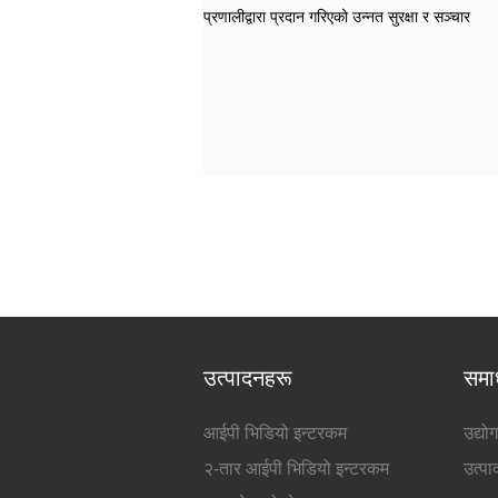
उत्पादनहरू
समा
आईपी ​​भिडियो इन्टरकम
उद्यो
२-तार आईपी भिडियो इन्टरकम
उत्प